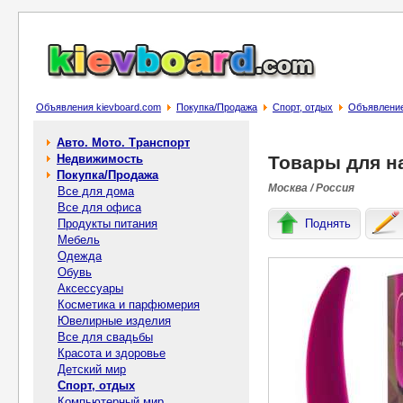
Объявления kievboard.com
Покупка/Продажа
Спорт, отдых
Объявление
Авто. Мото. Транспорт
Недвижимость
Товары для н
Покупка/Продажа
Москва / Россия
Все для дома
Все для офиса
Продукты питания
Поднять
Мебель
Одежда
Обувь
Аксессуары
Косметика и парфюмерия
Ювелирные изделия
Все для свадьбы
Красота и здоровье
Детский мир
Спорт, отдых
Компьютерный мир