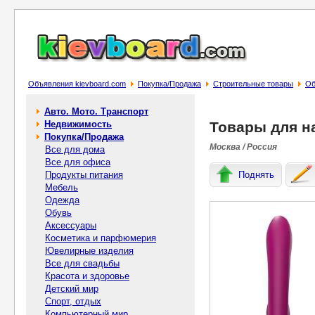
Объявления kievboard.com
Покупка/Продажа
Строительные товары
Об
Авто. Мото. Транспорт
Недвижимость
Товары для н
Покупка/Продажа
Москва / Россия
Все для дома
Все для офиса
Продукты питания
Поднять
Мебель
Одежда
Обувь
Аксессуары
Косметика и парфюмерия
Ювелирные изделия
Все для свадьбы
Красота и здоровье
Детский мир
Спорт, отдых
Компьютерный мир