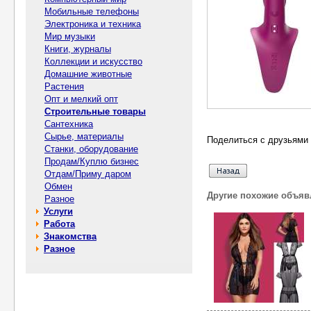
Мобильные телефоны
Электроника и техника
Мир музыки
Книги, журналы
Коллекции и искусство
Домашние животные
Растения
Опт и мелкий опт
Строительные товары
Сантехника
Сырье, материалы
Поделиться с друзьями 
Станки, оборудование
Продам/Куплю бизнес
Отдам/Приму даром
Обмен
Другие похожие объяв
Разное
Услуги
Работа
Знакомства
Разное