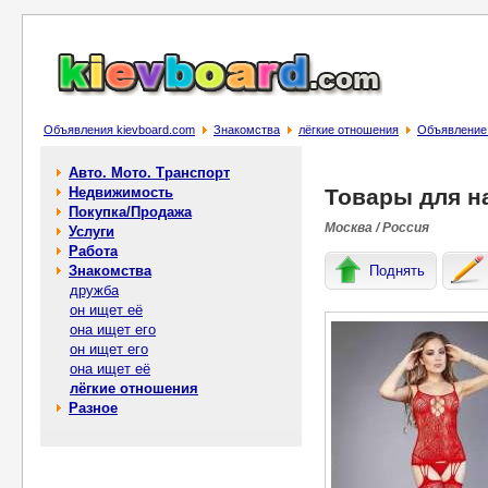
Объявления kievboard.com
Знакомства
лёгкие отношения
Объявление
Авто. Мото. Транспорт
Недвижимость
Товары для н
Покупка/Продажа
Москва / Россия
Услуги
Работа
Знакомства
Поднять
дружба
он ищет её
она ищет его
он ищет его
она ищет её
лёгкие отношения
Разное