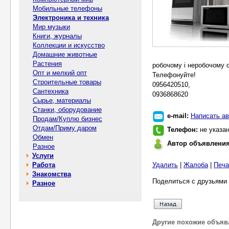
Мобильные телефоны
Электроника и техника
Мир музыки
Книги, журналы
Коллекции и искусство
Домашние животные
Растения
робочому і неробочому с
Опт и мелкий опт
Телефонуйте!
Строительные товары
0956420510,
Сантехника
0936868620
Сырье, материалы
Станки, оборудование
e-mail:
Написать ав
Продам/Куплю бизнес
Отдам/Приму даром
Телефон:
не указа
Обмен
Автор объявлени
Разное
Услуги
Работа
Удалить
|
Жалоба
|
Печа
Знакомства
Поделиться с друзьями 
Разное
Другие похожие объяв