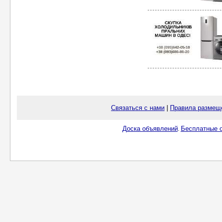
Связаться с нами
|
Правила размещ
Доска объявлений
Бесплатные о
.