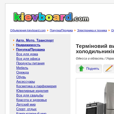
Объявления kievboard.com
Покупка/Продажа
Электроника и техника
О
Авто. Мото. Транспорт
Недвижимость
Терміновий в
Покупка/Продажа
холодильників
Все для дома
Все для офиса
Одесса и область / Укра
Продукты питания
Мебель
Поднять
Одежда
Обувь
Аксессуары
Косметика и парфюмерия
Ювелирные изделия
Все для свадьбы
Красота и здоровье
Детский мир
Спорт, отдых
Компьютерный мир