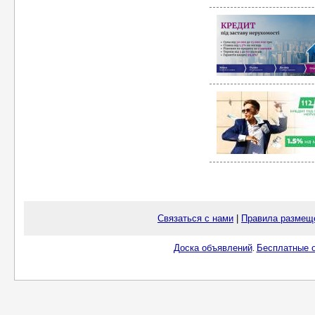
Связаться с нами
|
Правила размещ
Доска объявлений
Бесплатные о
.