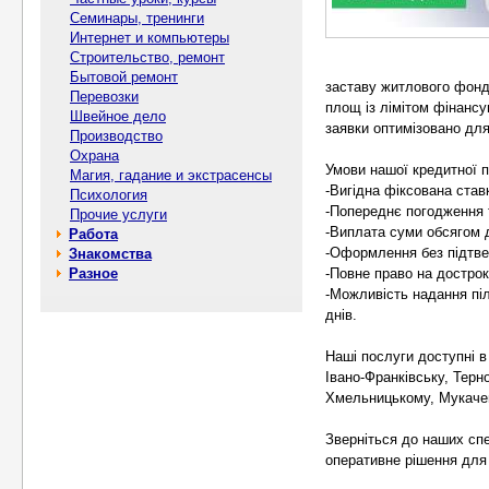
Семинары, тренинги
Интернет и компьютеры
Строительство, ремонт
Бытовой ремонт
заставу житлового фонду
Перевозки
площ із лімітом фінансу
Швейное дело
заявки оптимізовано дл
Производство
Охрана
Умови нашої кредитної 
Магия, гадание и экстрасенсы
-Вигідна фіксована став
Психология
-Попереднє погодження 
Прочие услуги
-Виплата суми обсягом д
Работа
-Оформлення без підтве
Знакомства
Разное
-Повне право на дострок
-Можливість надання піл
днів.
Наші послуги доступні в 
Івано-Франківську, Терно
Хмельницькому, Мукачев
Зверніться до наших спе
оперативне рішення для