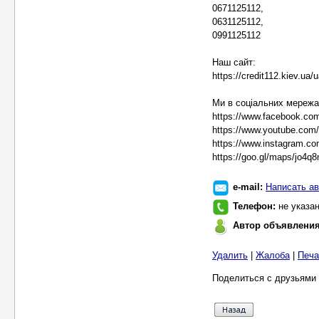
0671125112,
0631125112,
0991125112
Наш сайт:
https://credit112.kiev.ua/
Ми в соціальних мережа
https://www.facebook.com
https://www.youtube.c
https://www.instagram.co
https://goo.gl/maps/jo4
e-mail:
Написать ав
Телефон:
не указа
Автор объявлени
Удалить
|
Жалоба
|
Печа
Поделиться с друзьями 