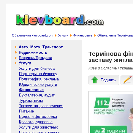
Объявления kievboard.com
Услуги
Финансовые
Объявление Термінова ф
Авто. Мото. Транспорт
Недвижимость
Термінова фі
Покупка/Продажа
заставу житла
Услуги
Услуги для бизнеса
Киев и Область / Украин
Партнеры по бизнесу
Полиграфия, реклама
Поднять
Юридические услуги
Финансовые
Бухгалтерия, аудит
Туризм, визы
Торжества, развлечения
Питание
Видео и фотосъемка
Красота, здоровье
Услуги для животных
Частные уроки, курсы