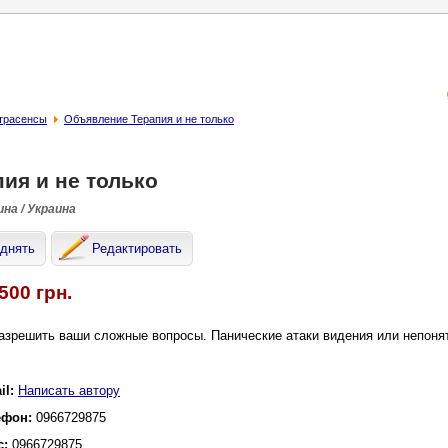
страсенсы
Объявление Терапия и не только
ия и не только
на / Украина
днять
Редактировать
500 грн.
азрешить ваши сложные вопросы. Панические атаки видения или непоня
il:
Написать автору
ефон:
0966729875
с:
0966729875