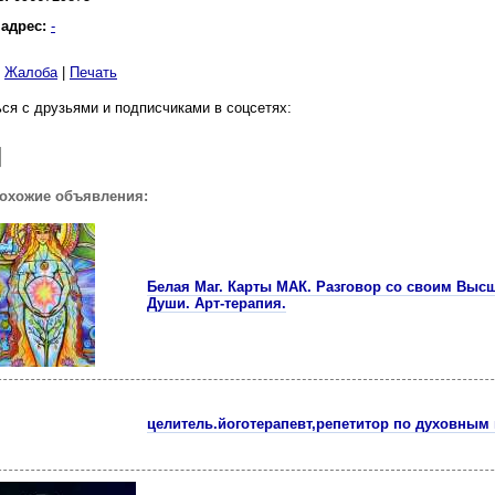
 адрес:
-
|
Жалоба
|
Печать
ся с друзьями и подписчиками в соцсетях:
похожие объявления:
Белая Маг. Карты МАК. Разговор со своим Выс
Души. Арт-терапия.
целитель.йоготерапевт,репетитор по духовным