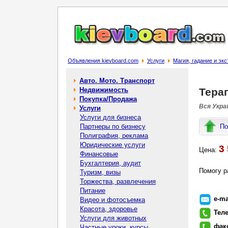
Объявления kievboard.com
Услуги
Магия, гадание и эк
Авто. Мото. Транспорт
Недвижимость
Терап
Покупка/Продажа
Вся Украи
Услуги
Услуги для бизнеса
Партнеры по бизнесу
По
Полиграфия, реклама
Юридические услуги
3 
Цена:
Финансовые
Бухгалтерия, аудит
Помогу р
Туризм, визы
Торжества, развлечения
Питание
e-ma
Видео и фотосъемка
Красота, здоровье
Тел
Услуги для животных
фак
Частные уроки, курсы