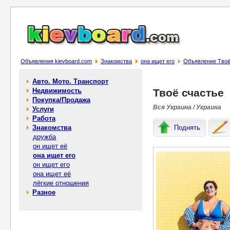
Объявления kievboard.com
Знакомства
она ищет его
Объявление Твоё
Авто. Мото. Транспорт
Недвижимость
Твоё счастье
Покупка/Продажа
Вся Украина / Украина
Услуги
Работа
Знакомства
Поднять
дружба
он ищет её
она ищет его
он ищет его
она ищет её
лёгкие отношения
Разное