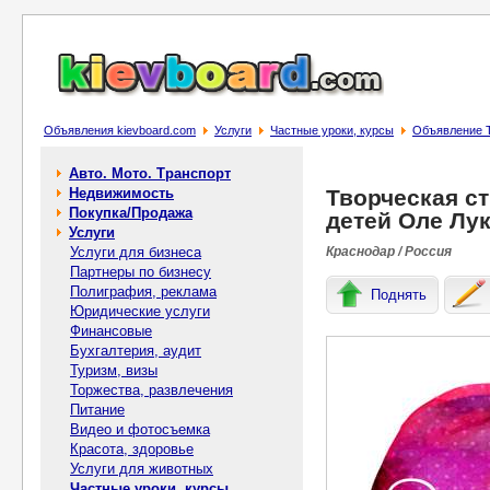
Объявления kievboard.com
Услуги
Частные уроки, курсы
Объявление Т
Авто. Мото. Транспорт
Недвижимость
Творческая с
Покупка/Продажа
детей Оле Лу
Услуги
Услуги для бизнеса
Краснодар / Россия
Партнеры по бизнесу
Полиграфия, реклама
Поднять
Юридические услуги
Финансовые
Бухгалтерия, аудит
Туризм, визы
Торжества, развлечения
Питание
Видео и фотосъемка
Красота, здоровье
Услуги для животных
Частные уроки, курсы