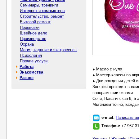
Семинары, тренинги
Интернет и компьютеры
Строительство, ремонт
Бытовой ремонт
Перевозки
Швейное дело
Производство
Охрана
Магия, гадание и экстрасенсы
Психология
Прочие услуги
Работа
● Масло с нуля
Знакомства
● Мастер-классы по акр
Разное
● Дни рождения детей и
Занятия проходят в сам
панорамными окнами.
Сочи, Навагинская 9, 5
Мы знаем точно, каждый
e-mail:
Написать ав
Телефон:
+7 967 3
Удалить
|
Жалоба
|
Печа