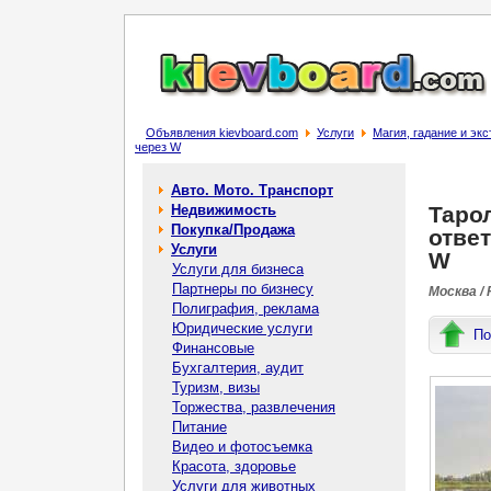
Объявления kievboard.com
Услуги
Магия, гадание и эк
через W
Авто. Мото. Транспорт
Недвижимость
Тарол
Покупка/Продажа
отве
Услуги
W
Услуги для бизнеса
Партнеры по бизнесу
Москва /
Полиграфия, реклама
Юридические услуги
По
Финансовые
Бухгалтерия, аудит
Туризм, визы
Торжества, развлечения
Питание
Видео и фотосъемка
Красота, здоровье
Услуги для животных