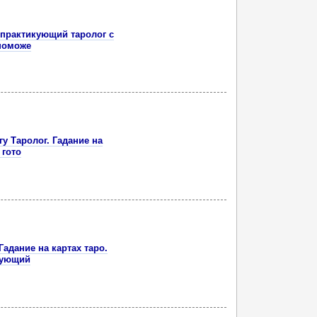
Я практикующий таролог с
 поможе
угу Таролог. Гадание на
 гoтo
 Гадание на картах таро.
кующий