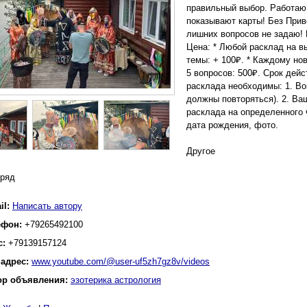
правильный выбор. Работаю 
показывают карты! Без Прив
лишних вопросов не задаю!
Цена: * Любой расклад на в
темы: + 100₽. * Каждому но
5 вопросов: 500₽. Срок дей
расклада необходимы: 1. Во
должны повторяться). 2. Ва
расклада на определенного 
дата рождения, фото.
Другое
 ряд
il:
Написать автору
ефон:
+79265492100
с:
+79139157124
 адрес:
www.youtube.com/@user-uf5zh7gz8v/videos
ор объявления:
эзотерика астрология