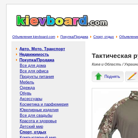
Объявления kievboard.com
Покупка/Продажа
Спорт, отдых
Объявление
Авто. Мото. Транспорт
Недвижимость
Тактическая 
Покупка/Продажа
Киев и Область / Украин
Все для дома
Все для офиса
Продукты питания
Поднять
Мебель
Одежда
Обувь
Аксессуары
Косметика и парфюмерия
Ювелирные изделия
Все для свадьбы
Красота и здоровье
Детский мир
Спорт, отдых
Компьютерный мир