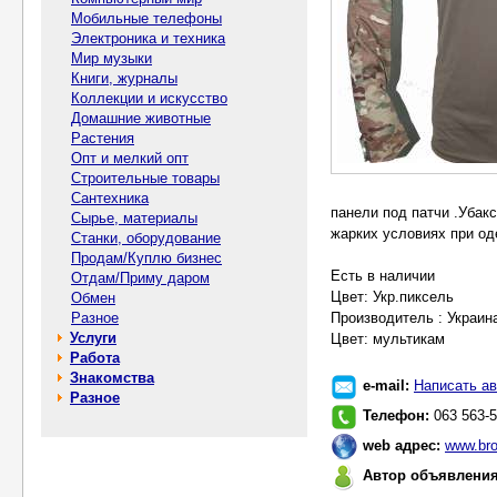
Мобильные телефоны
Электроника и техника
Мир музыки
Книги, журналы
Коллекции и искусство
Домашние животные
Растения
Опт и мелкий опт
Строительные товары
Сантехника
панели под патчи .Убак
Сырье, материалы
жарких условиях при од
Станки, оборудование
Продам/Куплю бизнес
Есть в наличии
Отдам/Приму даром
Цвет: Укр.пиксель
Обмен
Разное
Производитель : Украин
Услуги
Цвет: мультикам
Работа
Знакомства
e-mail:
Написать ав
Разное
Телефон:
063 563-5
web адрес:
www.bro
Автор объявлени