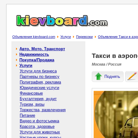
Объявления kievboard.com
Услуги
Перевозки
Объявление Такси в аэр
Авто. Мото. Транспорт
Недвижимость
Такси в аэро
Покупка/Продажа
Москва / Россия
Услуги
Услуги для бизнеса
Партнеры по бизнесу
Поднять
Полиграфия, реклама
Юридические услуги
Финансовые
Бухгалтерия, аудит
Туризм, визы
Торжества, развлечения
Питание
Видео и фотосъемка
Красота, здоровье
Услуги для животных
Частные уроки, курсы