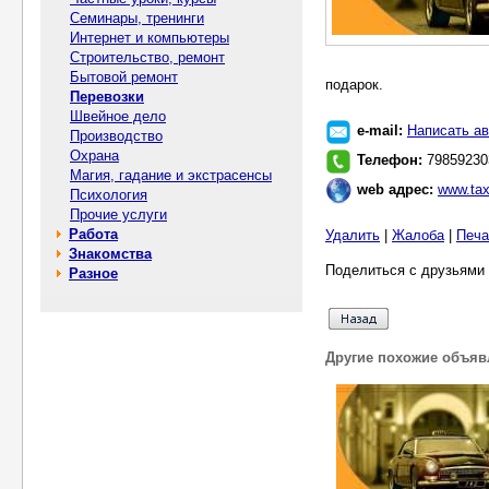
Семинары, тренинги
Интернет и компьютеры
Строительство, ремонт
Бытовой ремонт
подарок.
Перевозки
Швейное дело
e-mail:
Написать ав
Производство
Охрана
Телефон:
79859230
Магия, гадание и экстрасенсы
web адрес:
www.tax
Психология
Прочие услуги
Работа
Удалить
|
Жалоба
|
Печа
Знакомства
Поделиться с друзьями 
Разное
Другие похожие объяв