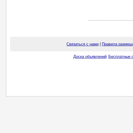
Связаться с нами
|
Правила размещ
Доска объявлений
Бесплатные о
.