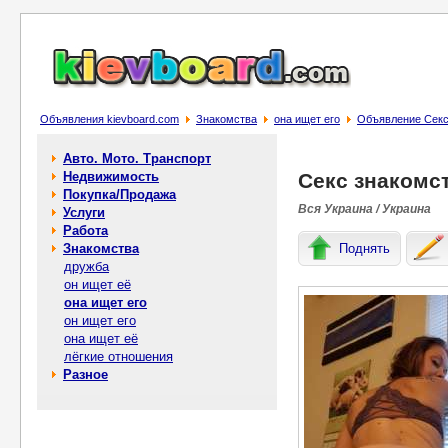
Объявления kievboard.com
Знакомства
она ищет его
Объявление Сeкс
Авто. Мото. Транспорт
Недвижимость
Сeкс знакомс
Покупка/Продажа
Вся Украина / Украина
Услуги
Работа
Знакомства
Поднять
дружба
он ищет её
она ищет его
он ищет его
она ищет её
лёгкие отношения
Разное