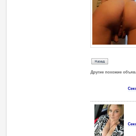
Другие похожие объяв
Сeк
Сeк