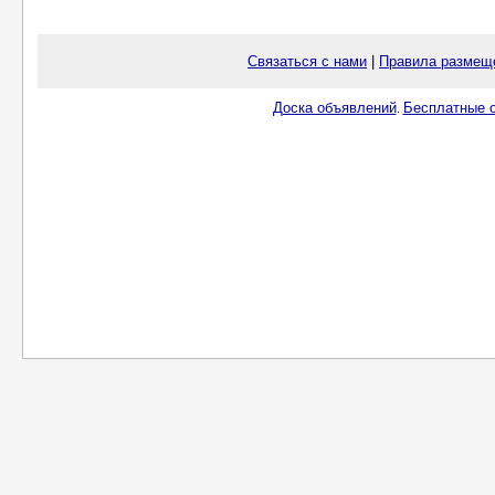
Связаться с нами
|
Правила размещ
Доска объявлений
Бесплатные о
.