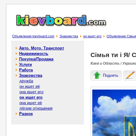
Объявления kievboard.com
Знакомства
он ищет его
Объявление Сімья 
Авто. Мото. Транспорт
Недвижимость
Сімья ти і Я/
Покупка/Продажа
Киев и Область / Украин
Услуги
Работа
Знакомства
Поднять
дружба
он ищет её
она ищет его
он ищет его
она ищет её
лёгкие отношения
Разное