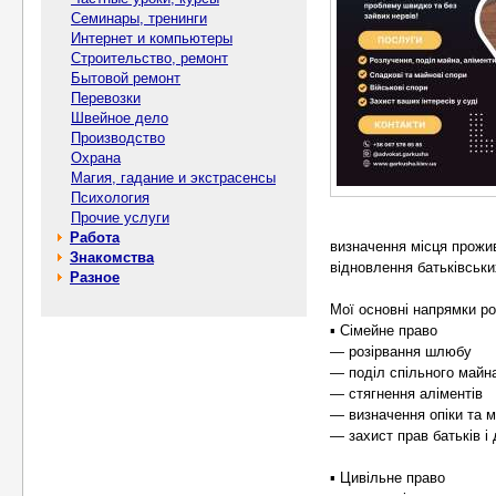
Семинары, тренинги
Интернет и компьютеры
Строительство, ремонт
Бытовой ремонт
Перевозки
Швейное дело
Производство
Охрана
Магия, гадание и экстрасенсы
Психология
Прочие услуги
Работа
визначення місця прожив
Знакомства
відновлення батьківськи
Разное
Мої основні напрямки ро
▪️ Сімейне право
— розірвання шлюбу
— поділ спільного майн
— стягнення аліментів
— визначення опіки та м
— захист прав батьків і 
▪️ Цивільне право