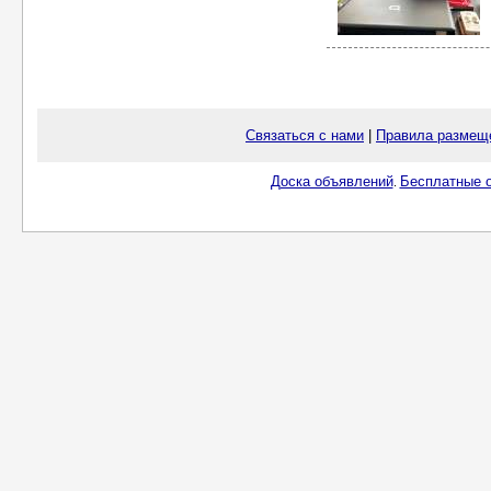
Связаться с нами
|
Правила размещ
Доска объявлений
Бесплатные о
.