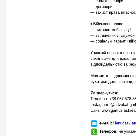
— спадкові спори
— договори
— захист права власнос
▪️ Військове право
— питання мобілізації
— звільнення зі служби
— соціальні гарантії ві
У кожній справі я прагн
вихід саме для вашої р
відповідальністю за рез
Моя мета — допомогти ва
рухатися далі, знаючи, 
Як звернутися:
Телефон: +38 067 578 8
Instagram: @advokat.gar
Сайт: www.garkusha.kiev
e-mail:
Написать ав
Телефон:
не указа