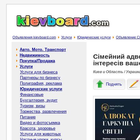
Объявления kievboard.com
Услуги
Юридические услуги
Объявление Сім
Авто. Мото. Транспорт
Недвижимость
Сімейний адво
Покупка/Продажа
інтересів ваш
Услуги
Услуги для бизнеса
Киев и Область / Украин
Партнеры по бизнесу
Полиграфия, реклама
Поднять
Юридические услуги
Финансовые
Бухгалтерия, аудит
Туризм, визы
Торжества, развлечения
Питание
Видео и фотосъемка
Красота, здоровье
Услуги для животных
Частные уроки, курсы