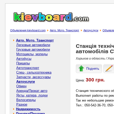
Объявления kievboard.com
Авто. Мото. Транспорт
Автоуслуги
Объявлен
Авто. Мото. Транспорт
Легковые автомобили
Станція техні
Грузовые автомобили
автомобілів 
Мотоциклы, мопеды
Автобусы
Харьков и область / Укр
Прицепы
Автотранспорт
Поднять
Спец-, cельхозтехника
Запчасти, аксессуары
300 грн.
Цена:
Автоуслуги
Обмен
Аренда/Прокат авто
Станция технического 
Яхты, катера, лодки
Выполнит работы по рем
Велосипеды
Так же небольшие ремон
Разное
Тел.: 050-542-36-70, 050-
Недвижимость
Покупка/Продажа