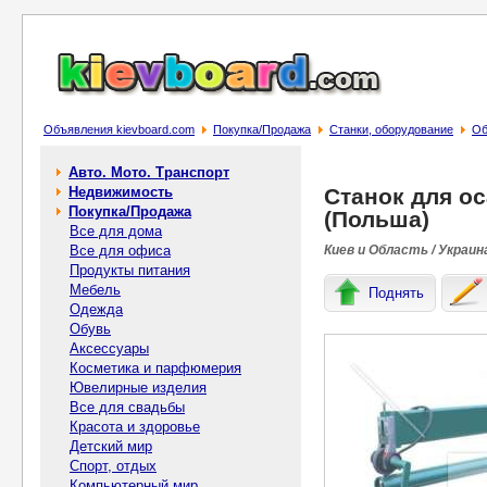
Объявления kievboard.com
Покупка/Продажа
Станки, оборудование
Об
Авто. Мото. Транспорт
Недвижимость
Станок для о
Покупка/Продажа
(Польша)
Все для дома
Все для офиса
Киев и Область / Украин
Продукты питания
Мебель
Поднять
Одежда
Обувь
Аксессуары
Косметика и парфюмерия
Ювелирные изделия
Все для свадьбы
Красота и здоровье
Детский мир
Спорт, отдых
Компьютерный мир