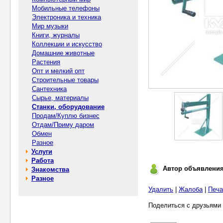
Мобильные телефоны
Электроника и техника
Мир музыки
Книги, журналы
Коллекции и искусство
Домашние животные
Растения
Опт и мелкий опт
Строительные товары
Сантехника
Сырье, материалы
Станки, оборудование
Продам/Куплю бизнес
Отдам/Приму даром
Обмен
Разное
Услуги
Работа
Автор объявлени
Знакомства
Разное
Удалить
|
Жалоба
|
Печа
Поделиться с друзьями 