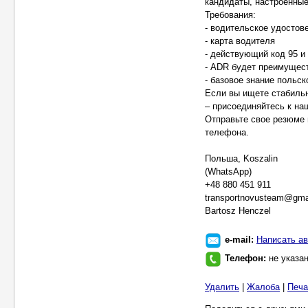
кандидаты, настроенные
Требования:
- водительское удостов
- карта водителя
- действующий код 95 и
- ADR будет преимущес
- базовое знание польск
Если вы ищете стабильн
– присоединяйтесь к на
Отправьте свое резюме
телефона.
Польша, Koszalin
(WhatsApp)
+48 880 451 911
transportnovusteam@gma
Bartosz Henczel
e-mail:
Написать ав
Телефон:
не указа
Удалить
|
Жалоба
|
Печа