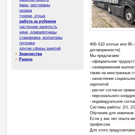
бары, рестораны
охрана
туризм, отдых
работа за рубежом
частичная занятость
няни, домработницы
стажировка, волонтеры
грузчики
400–510 злотых или 95–1
другие сферы занятий
договоренности).
Знакомства
Мы предлагаем:
Разное
- официальное трудоуст
- своевременная выплат
также на иностранные с
- начисление социально
зарплатой
- расчет согласно прав
- персонального координ
- индивидуальное согла
Системы работы: 2/1, 2/
Обучение для новичков:
Если у вас нет опыта м
профессии.
Для этого предусмотрен