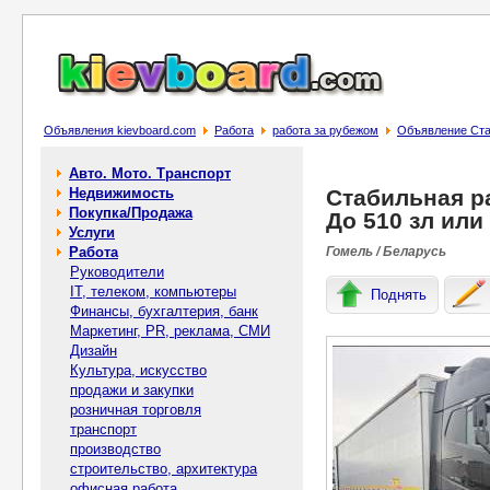
Объявления kievboard.com
Работа
работа за рубежом
Объявление Стаб
Авто. Мото. Транспорт
Недвижимость
Стабильная р
Покупка/Продажа
До 510 зл или
Услуги
Работа
Гомель / Беларусь
Руководители
IT, телеком, компьютеры
Поднять
Финансы, бухгалтерия, банк
Маркетинг, PR, реклама, СМИ
Дизайн
Культура, искусство
продажи и закупки
розничная торговля
транспорт
производство
строительство, архитектура
офисная работа