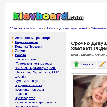
Объявления kievboard.com
Работа
другие сферы занятий
Объявление 
Авто. Мото. Транспорт
Недвижимость
Срочно Девуш
Покупка/Продажа
хватает!!!Жде
Услуги
Работа
Киев и Область / Украин
Руководители
IT, телеком, компьютеры
Поднять
Финансы, бухгалтерия, банк
Маркетинг, PR, реклама, СМИ
Дизайн
Культура, искусство
продажи и закупки
розничная торговля
транспорт
производство
строительство, архитектура
офисная работа