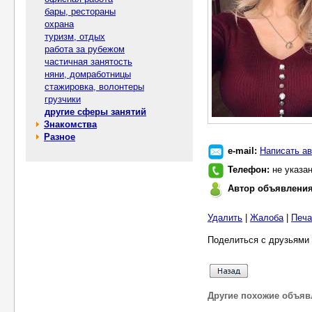
бары, рестораны
охрана
туризм, отдых
работа за рубежом
частичная занятость
няни, домработницы
стажировка, волонтеры
грузчики
другие сферы занятий
Знакомства
Разное
e-mail:
Написать ав
Телефон:
не указа
Автор объявлени
Удалить
|
Жалоба
|
Печа
Поделиться с друзьями 
Другие похожие объяв