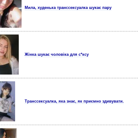
Мила, худенька транссексуалка шукає пару
Жінка шукає чоловіка для с*ксу
Транссексуалка, яка знає, як приємно здивувати.