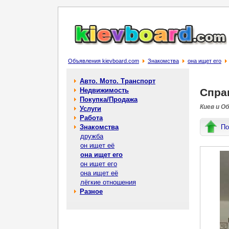
Объявления kievboard.com
Знакомства
она ищет его
Авто. Мото. Транспорт
Недвижимость
Справ
Покупка/Продажа
Киев и О
Услуги
Работа
Знакомства
По
дружба
он ищет её
она ищет его
он ищет его
она ищет её
лёгкие отношения
Разное