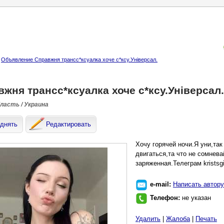
Объявление Справжня трансс*ксуалка хоче с*ксу.Універсал.
жня трансс*ксуалка хоче с*ксу.Універсал.
бласть / Украина
днять
Редактировать
Хочу горячей ночи.Я уни,та
двигаться,та что не сомнева
заряженная.Телеграм kristsgi
e-mail:
Написать автору
Телефон:
не указан
Удалить
|
Жалоба
|
Печать