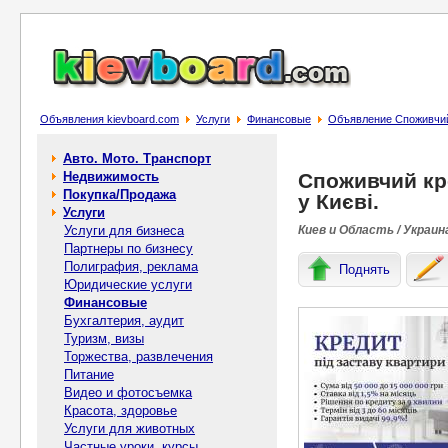
Объявления kievboard.com
Услуги
Финансовые
Объявление Споживчий 
Авто. Мото. Транспорт
Недвижимость
Споживчий кре
Покупка/Продажа
у Києві.
Услуги
Услуги для бизнеса
Киев и Область / Украин
Партнеры по бизнесу
Полиграфия, реклама
Поднять
Юридические услуги
Финансовые
Бухгалтерия, аудит
Туризм, визы
Торжества, развлечения
Питание
Видео и фотосъемка
Красота, здоровье
Услуги для животных
Частные уроки, курсы