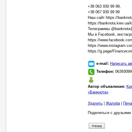
+38 063 930 99 99,
+38 067 930 99 99
Наш сайт https://banknota
https://banknota.kiev.ua/k
Телеграммы @banknota
Мы в Facebook, инстагра
https://www.facebook.c
https://www.instagram.co
https://g.page/Financec
e-mail:
Написать ав
Телефон:
06393099
Автор объявления:
Кр
«Банкнота»
Удалить
|
Жалоба
|
Печа
Поделиться с друзьями 