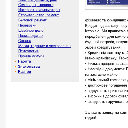
Семинары, тренинги
Интернет и компьютеры
Строительство, ремонт
Бытовой ремонт
фізичних та юридичних о
Перевозки
Кредит під заставу нер
Швейное дело
історією. Ми працюємо з
Производство
передбачені для кожного
Охрана
будь-які потреби, покупк
Магия, гадание и экстрасенсы
Умови кредитування:
Психология
• Кредит під заставу май
Прочие услуги
Івано-Франківську, Терно
Работа
• Низька процентна став
Знакомства
• Необхідні документи: 
Разное
на заставне майно.
• мінімальний комплект 
• дострокове погашення
• відсутність прихованих
• високий відсоток схва
• швидкість і зручність
Залишіть заявку на сайт
годин!