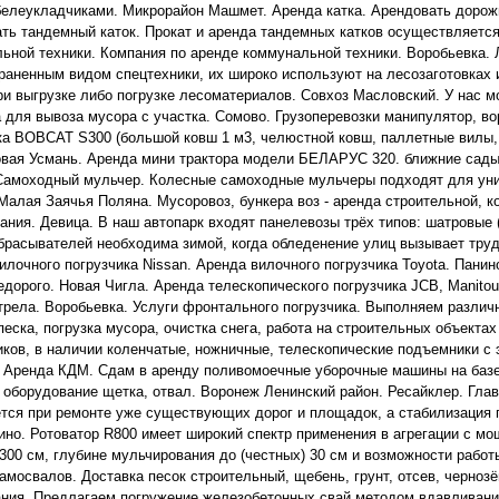
белеукладчиками. Микрорайон Машмет. Аренда катка. Арендовать дорож
ть тандемный каток. Прокат и аренда тандемных катков осуществляется
ьной техники. Компания по аренде коммунальной техники. Воробьевка. 
раненным видом спецтехники, их широко используют на лесозаготовка
ри выгрузке либо погрузке лесоматериалов. Совхоз Масловский. У нас м
 для вывоза мусора с участка. Сомово. Грузоперевозки манипулятор, во
ка BOBCAT S300 (большой ковш 1 м3, челюстной ковш, паллетные вилы, 
овая Усмань. Аренда мини трактора модели БЕЛАРУС 320. ближние сады
Самоходный мульчер. Колесные самоходные мульчеры подходят для уни
Малая Заячья Поляна. Мусоровоз, бункера воз - аренда строительной, к
ания. Девица. В наш автопарк входят панелевозы трёх типов: шатровые 
брасывателей необходима зимой, когда обледенение улиц вызывает тру
илочного погрузчика Nissan. Аренда вилочного погрузчика Toyota. Панин
едорого. Новая Чигла. Аренда телескопического погрузчика JCB, Manitou
трела. Воробьевка. Услуги фронтального погрузчика. Выполняем различн
песка, погрузка мусора, очистка снега, работа на строительных объектах
ков, в наличии коленчатые, ножничные, телескопические подъемники с
 Аренда КДМ. Сдам в аренду поливомоечные уборочные машины на базе
 оборудование щетка, отвал. Воронеж Ленинский район. Ресайклер. Глав
тся при ремонте уже существующих дорог и площадок, а стабилизация 
но. Ротоватор R800 имеет широкий спектр применения в агрегации с м
300 см, глубине мульчирования до (честных) 30 см и возможности работ
амосвалов. Доставка песок строительный, щебень, грунт, отсев, черноз
ния. Предлагаем погружение железобетонных свай методом вдавливани