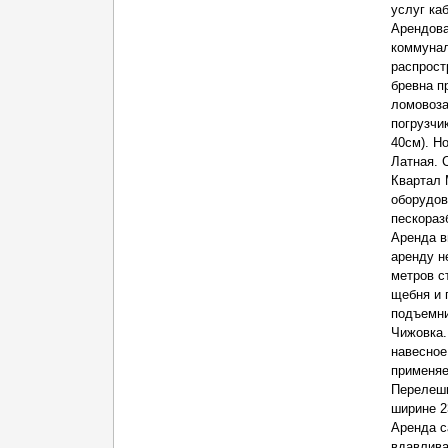
услуг ка
Арендова
коммунал
распрост
бревна п
ломовоза
погрузчи
40см). Н
Латная. 
Квартал 
оборудов
пескораз
Аренда в
аренду н
метров с
щебня и 
подъемни
Чижовка.
навесное
применяе
Перелеши
ширине 2
Аренда с
вдавлива