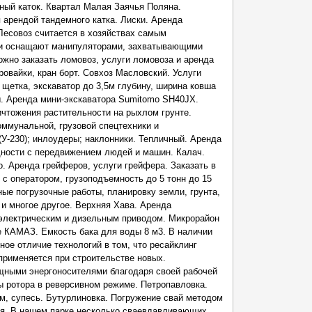
ный каток. Квартал Малая Заячья Поляна.
 арендой тандемного катка. Лиски. Аренда
Лесовоз считается в хозяйствах самым
х и оснащают манипуляторами, захватывающими
ожно заказать ломовоз, услуги ломовоза и аренда
ровайки, кран борт. Совхоз Масловский. Услуги
щетка, экскаватор до 3,5м глубину, ширина ковша
. Аренда мини-экскаватора Sumitomo SH40JX.
чтожения растительности на рыхлом грунте.
оммунальной, грузовой спецтехники и
(У-230); инлоудеры; наклонники. Тепличный. Аренда
дности с передвижением людей и машин. Калач.
о. Аренда грейферов, услуги грейфера. Заказать в
 с оператором, грузоподъемность до 5 тонн до 15
ые погрузочные работы, планировку земли, грунта,
 и многое другое. Верхняя Хава. Аренда
 электрическим и дизельным приводом. Микрорайон
 КАМАЗ. Емкость бака для воды 8 м3. В наличии
ное отличие технологий в том, что ресайклинг
применяется при строительстве новых.
ощными энергоносителями благодаря своей рабочей
ы ротора в реверсивном режиме. Петропавловка.
ём, супecь. Бутурлиновка. Погружение свай методом
я. В нашем парке несколько сваевдавливающих