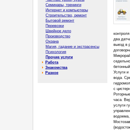
Семинары, тренинги
Интернет и компьютеры
Строительство, ремонт
Бытовой ремонт
Перевозки
Швейное дело
контроля
Производство
два датч
Охрана
выезд в 
Магия, гадание и экстрасенсы
договорн
Психология
Микрорай
Прочие услуги
седельно
Работа
бетонный
Знакомства
Услуги и
Разное
вода. Ср
гидромол
с цистер
Роторные
часа. Ве
услуги г
управлен
водоема,
Мостозав
(водосто