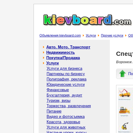
Объявления kievboard.com
Услуги
Прочие услуги
Об
Авто. Мото. Транспорт
Недвижимость
Спец
Покупка/Продажа
Воронеж 
Услуги
Услуги для бизнеса
Партнеры по бизнесу
По
Полиграфия, реклама
Юридические услуги
Финансовые
Бухгалтерия, аудит
Туризм, визы
Торжества, развлечения
Питание
Видео и фотосъемка
Красота, здоровье
Услуги для животных
Частные уроки, курсы