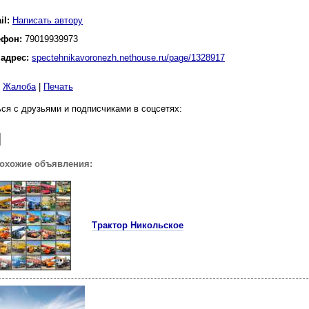
il:
Написать автору
ефон:
79019939973
 адрес:
spectehnikavoronezh.nethouse.ru/page/1328917
|
Жалоба
|
Печать
ся с друзьями и подписчиками в соцсетях:
похожие объявления:
Трактор Никольское