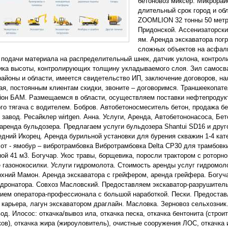
бетоновоз миксер. Микрорай
длительный срок город и обл
ZOOMLION 32 тонны 50 метр
Придонской. Ассенизаторски
ям. Аренда экскаватора погр
сложных объектов на асфаль
 подачи материала на распределительный шнек, датчик уклона, контроли
ика высоты, контролирующих толщину укладываемого слоя. Зил самосв
районы и области, имеется свидетельство ИП, заключение договоров, на
ая, постоянным клиентам скидки, звоните – договоримся. Траншеекопате
он БАМ. Размещаемся в области, осуществляем поставки нефтепродук
го тягача с водителем. Бобров. Автобетоносмеситель бетон, продажа бет
 завод. Ресайклер wirtgen. Анна. Услуги, Аренда, Автобетононасоса, Бе
 аренда бульдозера. Предлагаем услуги бульдозера Shantui SD16 и дру
едний Икорец. Аренда бурильной установки для бурения скважин 1-4 кат
от - ямобур – вибротрамбовка Вибротрамбовка Delta CP30 для трамбовки 
ной 41 м3. Богучар. Укос травы, борщевика, поросли трактором с роторно
 газонокосилки. Услуги гидромолота. Стоимость аренды услуг гидромоло
рхний Мамон. Аренда экскаватора с грейфером, аренда грейфера. Богу
удронатора. Совхоз Масловский. Предоставляем экскаватор-разрушитель
ием оператора-профессионала с большой наработкой. Пески. Предоставл
 карьера, лагун экскаватором драглайн. Масловка. Зерновоз сельхозник
од. Илосос: откачка/вывоз ила, откачка песка, откачка бентонита (строи
ков), откачка жира (жироуловитель), очистные сооружения ЛОС, откачка