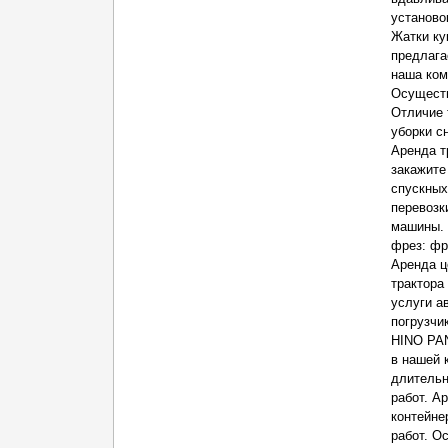
установо
Жатки ку
предлага
наша ком
Оcущеcтв
Отличие 
уборки с
Аренда т
закажите
спускных
перевозк
машины. 
фрез: фр
Аренда ц
трактора
услуги а
погрузчи
HINO PAN
в нашей 
длительн
работ. А
контейне
работ. О