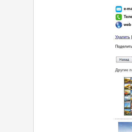
e-ma
Тел
web
Удалить
Поделить
Другие 