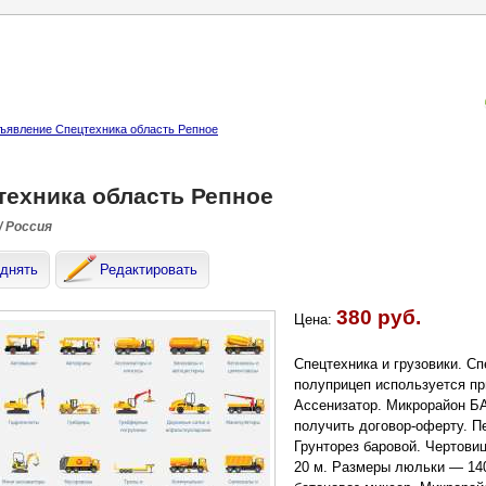
ъявление Спецтехника область Репное
техника область Репное
/ Россия
днять
Редактировать
380 руб.
Цена:
Спецтехника и грузовики. Сп
полуприцеп используется пр
Ассенизатор. Микрорайон БА
получить договор-оферту. П
Грунторез баровой. Чертов
20 м. Размеры люльки — 140