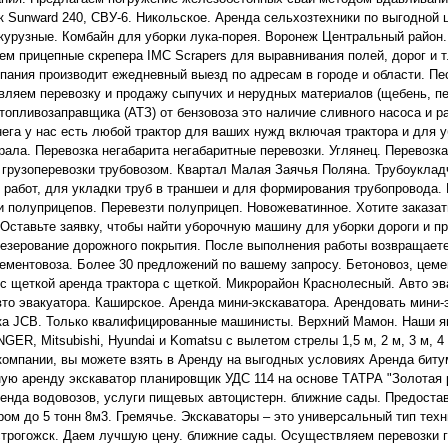
к Sunward 240, СВУ-6. Никольское. Аренда сельхозтехники по выгодной 
курузные. Комбайн для уборки лука-порея. Воронеж Центральный район.
ем прицепные скрепера IMC Scrapers для выравнивания полей, дорог и т
пания производит ежедневный выезд по адресам в городе и области. Пес
ляeм пeрeвозку и продажу сыпучих и нерудных материалов (щебень, пec
топливозаправщика (АТЗ) от бензовоза это наличие сливного насоса и р
нега у нас есть любой трактор для ваших нужд включая трактора и для у
рала. Перевозка негабарита негабаритные перевозки. Углянец. Перевозка
 грузоперевозки трубовозом. Квартал Малая Заячья Поляна. Трубоукла
 работ, для укладки труб в траншеи и для формирования трубопровода.
и полуприцепов. Перевезти полуприцеп. Новожеватинное. Хотите заказа
Оставьте заявку, чтобы найти уборочную машину для уборки дороги и 
езерование дорожного покрытия. После выполнения работы возвращаете 
ементовоза. Более 30 предложений по вашему запросу. Бетоновоз, цеме
 с щеткой аренда трактора с щеткой. Микрорайон Краснолесный. Авто эв
вто эвакуатора. Каширское. Аренда мини-экскаватора. Арендовать мини-
ка JCB. Только квалифицированные машинисты. Верхний Мамон. Наши ям
GER, Mitsubishi, Hyundai и Komatsu с вылетом стрелы 1,5 м, 2 м, 3 м, 4 
компании, вы можете взять в Аренду на выгодных условиях Аренда биту
ую аренду экскаватор планировщик УДС 114 на основе ТАТРА "Золотая 
ренда водовозов, услуги пищевых автоцистерн. ближние сады. Предоста
ром до 5 тонн 8м3. Гремячье. Экскаваторы – это универсальный тип тех
строгожск. Даем лучшую цену. ближние сады. Осуществляем перевозки г