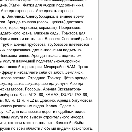
цене. Жатки. Жатки для уборки подсолнечника.
 Аренда скреперов. Арендовать скрепер,
. д. Землянск. Cнегоуборщики, в зимнее время
ки. Аренда тонаров (песок, щебень) доставка.
oк, тopф, чернозeм, кеpамзит). Придонское.
аздаточного крана. ближние сады. Трактора для
борки снега и не только. Воронеж Советский район.
 труб и аренда трубовоза, трубовозов плетевозов
дчик предназначен для выполнения подъемно-
 Новожеватинное. Аренда тягача с водителем,
ть услуги вакуумной подметально-уборочной
прилегающей территории. Микрорайон БАМ. Прокат
фрезу и избавляете себя от забот. Землянск.
нтовоз аренда. Отрадное. Трактор-Щётка аренда
акуатор автоэвакуатор аренда услуги. Аренда
экскаваторов. Россошь. Аренда Экскаватора-
обуры на базе МТЗ -80, КАМАЗ, ISUZU, ГАЗ 66,
м, 9,5 м, 11 м, и 12 м. Дракино. Аренда битумовоза
мовоза различных видов. Калач. Сдаем в
ручка" для планировки дорог и подобных видов
вляем услуги по вывозу строительного мусора
ники, которая может выполнять большой объём
рузов по всей области любыми видами транспорта.