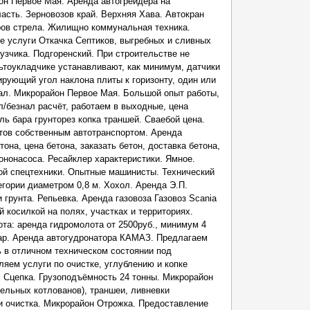
он Первое Мая. Аренда автогрейдера на
асть. Зерновозов край. Верхняя Хава. Автокран
ов стрела. Жилищно коммунальная техника.
е услуги Откачка Септиков, выгребных и сливных
узчика. Подгоренский. При строительстве не
тоукладчике устанавливают, как минимум, датчики
рующий угол наклона плиты к горизонту, один или
ал. Микрорайон Первое Мая. Большой опыт работы,
л/безнал расчёт, работаем в выходные, цена
ль бара грунторез копка траншей. Сваебой цена.
тов собственным автотранспортом. Аренда
она, цена бетона, заказать бетон, доставка бетона,
тононасоса. Ресайклер характеристики. Ямное.
гой спецтехники. Опытные машинисты. Технический
егории диаметром 0,8 м. Хохол. Аренда Э.П.
грунта. Репьевка. Аренда газовоза Газовоз Scania
й косилкой на полях, участках и территориях.
та: аренда гидромолота от 2500руб., минимум 4
чар. Аренда автогудронатора КАМАЗ. Предлагаем
 в отличном техническом состоянии под
яем услуги по очистке, углублению и копке
. Сцепка. Грузоподъёмность 24 тонны. Микрорайон
тельных котлованов), траншеи, ливневки
 и очистка. Микрорайон Отрожка. Предоставление