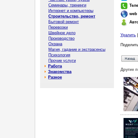
Семинары, тренинги
Тел
Интернет и компьютеры
web
Строительство, ремонт
Бытовой ремонт
Авт
Перевозки
Швейное дело
Удалить
Производство
Охрана
Поделить
Магия, гадание и экстрасенсы
Психология
Прочие услуги
Работа
Другие 
Знакомства
Разное