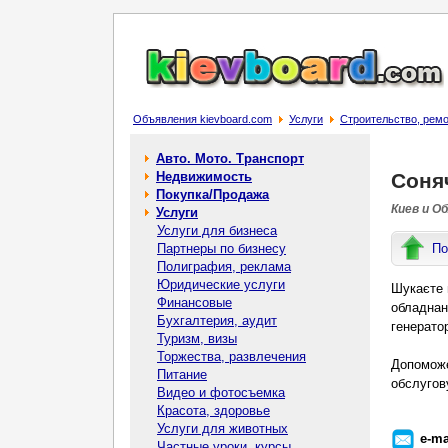
Объявления kievboard.com
Услуги
Строительство, рем
Авто. Мото. Транспорт
Недвижимость
Соняч
Покупка/Продажа
Киев и О
Услуги
Услуги для бизнеса
Партнеры по бизнесу
По
Полиграфия, реклама
Юридические услуги
Шукаєте 
Финансовые
обладнан
Бухгалтерия, аудит
генератор
Туризм, визы
Торжества, развлечения
Допоможе
Питание
обслугов
Видео и фотосъемка
Красота, здоровье
Услуги для животных
e-ma
Частные уроки, курсы