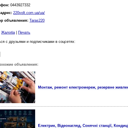
ефон:
0443927332
 адрес:
220volt.com.ua/ua/
ор объявления:
Taras220
|
Жалоба
|
Печать
ся с друзьями и подписчиками в соцсетях:
похожие объявления:
Монтаж, ремонт електромереж, резервне живле
Електрик, Відеонагляд, Сонячні станції, Конди