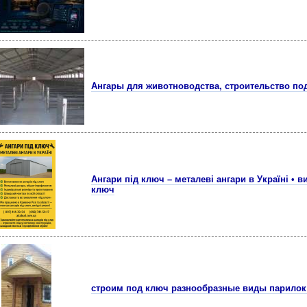
Ангары для животноводства, строительство под
Ангари під ключ – металеві ангари в Україні • в
ключ
строим под ключ разнообразные виды парилок 