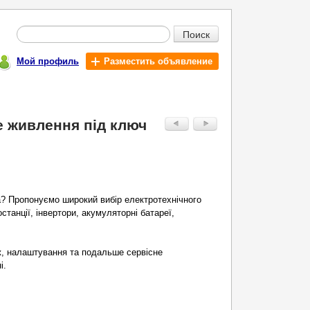
Поиск
Мой профиль
Разместить объявление
е живлення під ключ
а? Пропонуємо широкий вибір електротехнічного
танції, інвертори, акумуляторні батареї,
ж, налаштування та подальше сервісне
і.