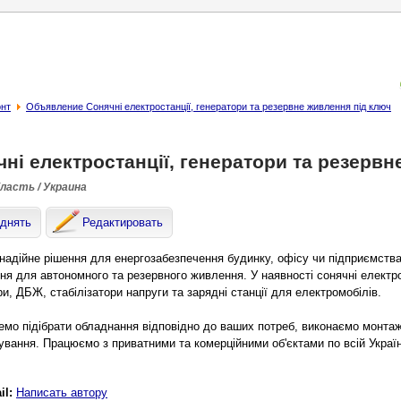
онт
Объявление Сонячні електростанції, генератори та резервне живлення під ключ
ні електростанції, генератори та резервн
бласть / Украина
днять
Редактировать
надійне рішення для енергозабезпечення будинку, офісу чи підприємств
ня для автономного та резервного живлення. У наявності сонячні електрос
и, ДБЖ, стабілізатори напруги та зарядні станції для електромобілів.
мо підібрати обладнання відповідно до ваших потреб, виконаємо монта
ування. Працюємо з приватними та комерційними об'єктами по всій Україн
il:
Написать автору