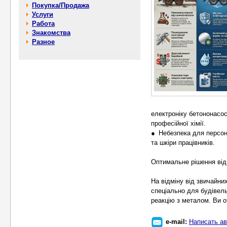
Покупка/Продажа
Услуги
Работа
Знакомства
Разное
електроніку бетононасос
професійної хімії.
● Небезпека для персона
та шкіри працівників.
Оптимальне рішення від
На відміну від звичайни
спеціально для будівельн
реакцію з металом. Ви 
e-mail:
Написать ав