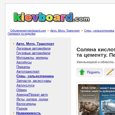
Объявления kievboard.com
Авто. Мото. Транспорт
Спец-, cельхозтехника
Переваги та недоліки
Авто. Мото. Транспорт
Легковые автомобили
Соляна кисло
Грузовые автомобили
та цементу. П
Мотоциклы, мопеды
Автобусы
Хмельницкий и область 
Прицепы
Автотранспорт
Поднять
Спец-, cельхозтехника
Запчасти, аксессуары
Автоуслуги
Обмен
Аренда/Прокат авто
Яхты, катера, лодки
Велосипеды
Разное
Недвижимость