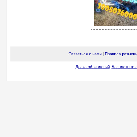
Связаться с нами
|
Правила размещ
Доска объявлений
Бесплатные о
.