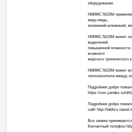
оборудовании.
НИИМС-5615М применяетс
медь-медь,
алюминий-алюминий, ме
НИИМС-5615М может экс
выделений,
повышенной влажности, 
влажного
морского тропического 
НИИМС-5615М может исп
теплоносителя между о
Подробнее добро пожало
https://zen.yandex.ru/id
Подробнее добро пожал
сайт http://labhcs.narod.r
Все заявки принимаются
Контактный телефон http