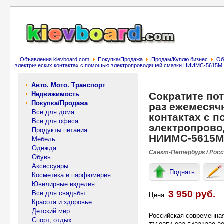
Объявления kievboard.com
Покупка/Продажа
Продам/Куплю бизнес
Об
электрических контактах с помощью электропроводящей смазки НИИМС-5615М
Авто. Мото. Транспорт
Недвижимость
Сократите пот
Покупка/Продажа
раз ежемесяч
Все для дома
контактах с 
Все для офиса
электропрово
Продукты питания
НИИМС-5615
Мебель
Одежда
Санкт-Петербург / Рос
Обувь
Аксессуары
Поднять
Косметика и парфюмерия
Ювелирные изделия
3 950 руб.
Все для свадьбы
Цена:
Красота и здоровье
Детский мир
Российская современна
Спорт, отдых