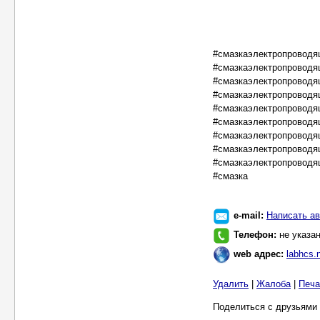
#смазкаэлектропровод
#смазкаэлектропровод
#смазкаэлектропровод
#смазкаэлектропровод
#смазкаэлектропровод
#смазкаэлектропровод
#смазкаэлектропровод
#смазкаэлектропровод
#смазкаэлектропровод
#смазка
e-mail:
Написать ав
Телефон:
не указа
web адрес:
labhcs.
Удалить
|
Жалоба
|
Печа
Поделиться с друзьями 