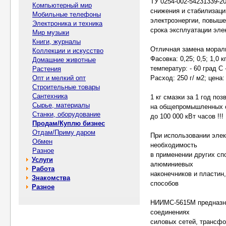
ТУ 0254-002-54231339-2
Компьютерный мир
снижения и стабилизаци
Мобильные телефоны
электроэнергии, повыше
Электроника и техника
срока эксплуатации эле
Мир музыки
Книги, журналы
Отличная замена мораль
Коллекции и искусство
Фасовка: 0,25; 0,5; 1,0 
Домашние животные
температур: - 60 град С
Растения
Опт и мелкий опт
Расход: 250 г/ м2; цена
Строительные товары
Сантехника
1 кг смазки за 1 год по
Сырье, материалы
на общепромышленных се
Станки, оборудование
до 100 000 кВт часов !!!
Продам/Куплю бизнес
Отдам/Приму даром
При использовании эле
Обмен
необходимость
Разное
в применении других сп
Услуги
алюминиевых
Работа
наконечников и пластин
Знакомства
способов
Разное
НИИМС-5615М предназна
соединениях
силовых сетей, трансф