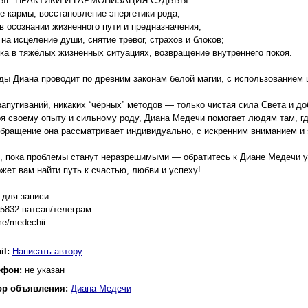
ЫЕ ПРАКТИКИ И ГАРМОНИЗАЦИЯ СУДЬБЫ:
е кармы, восстановление энергетики рода;
в осознании жизненного пути и предназначения;
 на исцеление души, снятие тревог, страхов и блоков;
ка в тяжёлых жизненных ситуациях, возвращение внутреннего покоя.
ды Диана проводит по древним законам белой магии, с использованием 
запугиваний, никаких “чёрных” методов — только чистая сила Света и до
я своему опыту и сильному роду, Диана Медечи помогает людям там, где
бращение она рассматривает индивидуально, с искренним вниманием и 
, пока проблемы станут неразрешимыми — обратитесь к Диане Медечи у
жет вам найти путь к счастью, любви и успеху!
 для записи:
5832 ватсап/телеграм
.me/medechii
il:
Написать автору
ефон:
не указан
ор объявления:
Диана Медечи