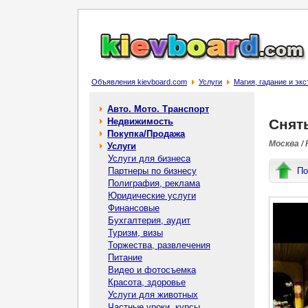
Объявления kievboard.com
Услуги
Магия, гадание и эк
Авто. Мото. Транспорт
Недвижимость
Снят
Покупка/Продажа
Москва /
Услуги
Услуги для бизнеса
Партнеры по бизнесу
По
Полиграфия, реклама
Юридические услуги
Финансовые
Бухгалтерия, аудит
Туризм, визы
Торжества, развлечения
Питание
Видео и фотосъемка
Красота, здоровье
Услуги для животных
Частные уроки, курсы