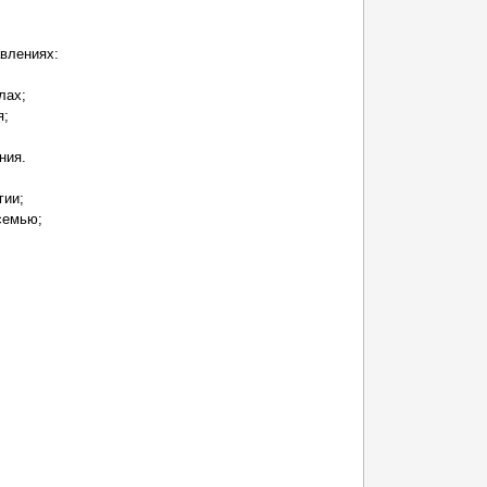
влениях:
лах;
я;
ния.
гии;
семью;