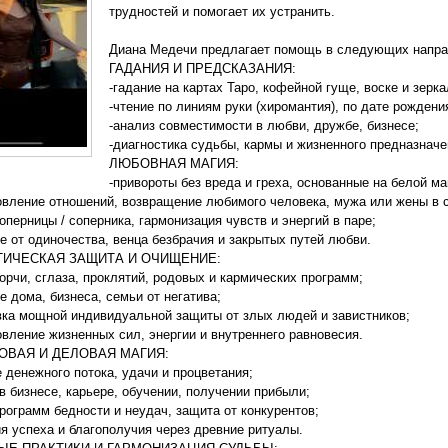
трудностей и помогает их устранить.
Диана Медечи предлагает помощь в следующих напра
ГАДАНИЯ И ПРЕДСКАЗАНИЯ:
-гадание на картах Таро, кофейной гуще, воске и зерка
-чтение по линиям руки (хиромантия), по дате рождени
-анализ совместимости в любви, дружбе, бизнесе;
-диагностика судьбы, кармы и жизненного предназначе
ЛЮБОВНАЯ МАГИЯ:
-привороты без вреда и греха, основанные на белой ма
овление отношений, возвращение любимого человека, мужа или жены в 
соперницы / соперника, гармонизация чувств и энергий в паре;
е от одиночества, венца безбрачия и закрытых путей любви.
ТИЧЕСКАЯ ЗАЩИТА И ОЧИЩЕНИЕ:
порчи, сглаза, проклятий, родовых и кармических программ;
е дома, бизнеса, семьи от негатива;
вка мощной индивидуальной защиты от злых людей и завистников;
овление жизненных сил, энергии и внутреннего равновесия.
ОВАЯ И ДЕЛОВАЯ МАГИЯ:
е денежного потока, удачи и процветания;
в бизнесе, карьере, обучении, получении прибыли;
программ бедности и неудач, защита от конкурентов;
ия успеха и благополучия через древние ритуалы.