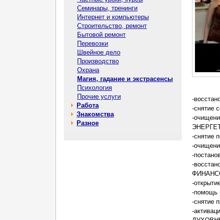
Семинары, тренинги
Интернет и компьютеры
Строительство, ремонт
Бытовой ремонт
Перевозки
Швейное дело
Производство
Охрана
Магия, гадание и экстрасенсы
Психология
Прочие услуги
-восстан
Работа
-снятие 
Знакомства
-очищени
Разное
ЭНЕРГЕ
-снятие 
-очищени
-постано
-восстан
ФИНАНС
-открыти
-помощь 
-снятие 
-активац