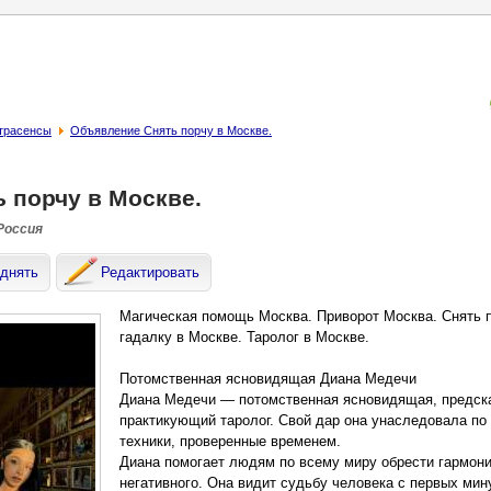
страсенсы
Объявление Снять порчу в Москве.
ь порчу в Москве.
 Россия
днять
Редактировать
Магическая помощь Москва. Приворот Москва. Снять п
гадалку в Москве. Таролог в Москве.
Потомственная ясновидящая Диана Медечи
Диана Медечи — потомственная ясновидящая, предска
практикующий таролог. Свой дар она унаследовала по 
техники, проверенные временем.
Диана помогает людям по всему миру обрести гармони
негативного. Она видит судьбу человека с первых ми