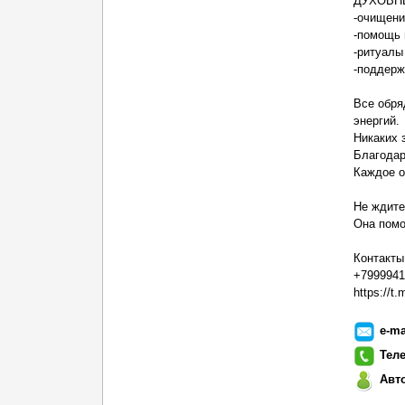
ДУХОВН
-очищени
-помощь 
-ритуалы
-поддерж
Все обря
энергий.
Никаких 
Благодар
Каждое о
Не ждите
Она помо
Контакты
+7999941
https://t
e-ma
Тел
Авт