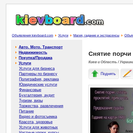
Объявления kievboard.com
Услуги
Магия, гадание и экстрасенсы
Объяв
Авто. Мото. Транспорт
Недвижимость
Снятие порчи 
Покупка/Продажа
Киев и Область / Украин
Услуги
Услуги для бизнеса
Партнеры по бизнесу
Поднять
Полиграфия, реклама
Юридические услуги
Финансовые
Бухгалтерия, аудит
Туризм, визы
Торжества, развлечения
Питание
Видео и фотосъемка
Красота, здоровье
Услуги для животных
Частные уроки, курсы