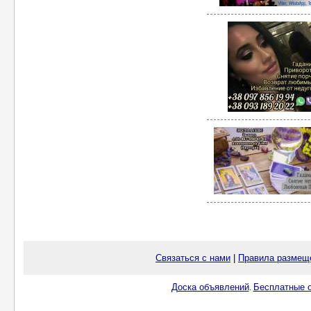
Связаться с нами
|
Правила размещ
Доска объявлений
Бесплатные о
.