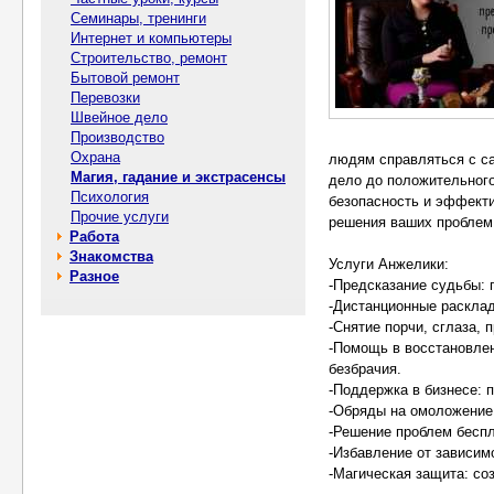
Семинары, тренинги
Интернет и компьютеры
Строительство, ремонт
Бытовой ремонт
Перевозки
Швейное дело
Производство
Охрана
людям справляться с с
Магия, гадание и экстрасенсы
дело до положительного
Психология
безопасность и эффекти
Прочие услуги
решения ваших проблем
Работа
Знакомства
Услуги Анжелики:
Разное
-Предсказание судьбы: г
-Дистанционные расклад
-Снятие порчи, сглаза, 
-Помощь в восстановле
безбрачия.
-Поддержка в бизнесе: п
-Обряды на омоложение:
-Решение проблем бесп
-Избавление от зависим
-Магическая защита: со