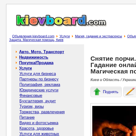
Объявления kievboard.com
Услуги
Магия, гадание и экстрасенсы
Объяв
Защита. Магическая помощь, Киев
Авто. Мото. Транспорт
Недвижимость
Снятие порчи
Покупка/Продажа
Гадание онлай
Услуги
Магическая п
Услуги для бизнеса
Партнеры по бизнесу
Киев и Область / Украин
Полиграфия, реклама
Юридические услуги
Поднять
Финансовые
Бухгалтерия, аудит
Туризм, визы
Торжества, развлечения
Питание
Видео и фотосъемка
Красота, здоровье
Услуги для животных