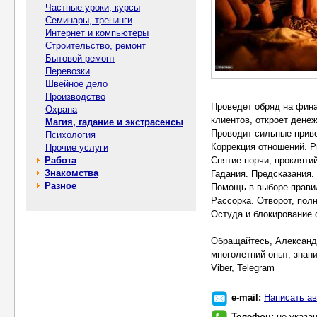
Частные уроки, курсы
Семинары, тренинги
Интернет и компьютеры
Строительство, ремонт
Бытовой ремонт
Перевозки
Швейное дело
Производство
Проведет обряд на фина
Охрана
клиентов, откроет дене
Магия, гадание и экстрасенсы
Проводит сильные приво
Психология
Коррекция отношений. Р
Прочие услуги
Работа
Снятие порчи, проклятий
Знакомства
Гадания. Предсказания.
Разное
Помощь в выборе прави
Рассорка. Отворот, полн
Остуда и блокирование 
Обращайтесь, Александр
многолетний опыт, знан
Viber, Telegram
e-mail:
Написать ав
Телефон:
не указа