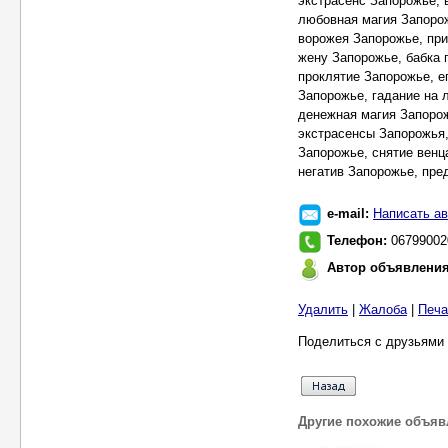
экстрасенс Запорожье, 
любовная магия Запоро
ворожея Запорожье, при
жену Запорожье, бабка 
проклятие Запорожье, е
Запорожье, гадание на 
денежная магия Запорож
экстрасенсы Запорожья,
Запорожье, снятие венц
негатив Запорожье, пре
e-mail:
Написать ав
Телефон:
06799002
Автор объявлени
Удалить
|
Жалоба
|
Печа
Поделиться с друзьями 
Другие похожие объяв