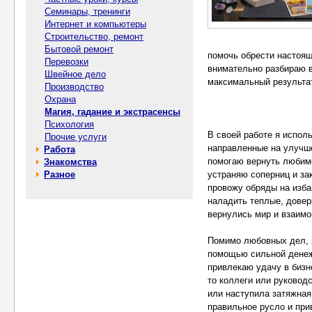
Семинары, тренинги
Интернет и компьютеры
Строительство, ремонт
Бытовой ремонт
помочь обрести настоя
Перевозки
внимательно разбираю в
Швейное дело
максимальный результа
Производство
Охрана
Магия, гадание и экстрасенсы
Психология
В своей работе я испол
Прочие услуги
направленные на улучше
Работа
помогаю вернуть любимо
Знакомства
Разное
устраняю соперниц и за
провожу обряды на изба
наладить теплые, довер
вернулись мир и взаимо
Помимо любовных дел, 
помощью сильной денеж
привлекаю удачу в бизн
то коллеги или руковод
или наступила затяжная
правильное русло и при