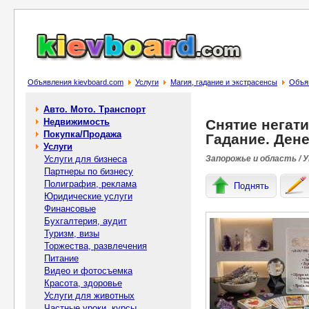
Объявления kievboard.com
Услуги
Магия, гадание и экстрасенсы
Объяв
Авто. Мото. Транспорт
Недвижимость
Снятие негат
Покупка/Продажа
Гадание. Ден
Услуги
Услуги для бизнеса
Запорожье и область / 
Партнеры по бизнесу
Полиграфия, реклама
Поднять
Юридические услуги
Финансовые
Бухгалтерия, аудит
Туризм, визы
Торжества, развлечения
Питание
Видео и фотосъемка
Красота, здоровье
Услуги для животных
Частные уроки, курсы