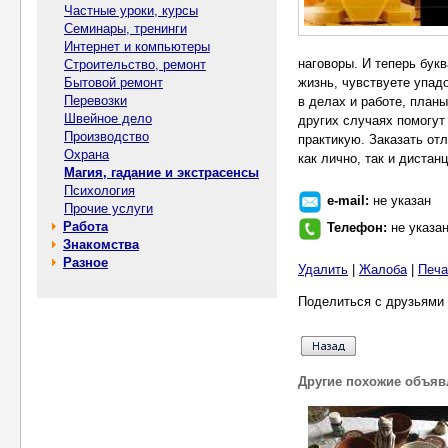
Частные уроки, курсы
Семинары, тренинги
Интернет и компьютеры
наговоры. И теперь бук
Строительство, ремонт
Бытовой ремонт
жизнь, чувствуете упад
Перевозки
в делах и работе, план
Швейное дело
других случаях помогут
Производство
практикую. Заказать от
Охрана
как лично, так и дистан
Магия, гадание и экстрасенсы
Психология
e-mail:
не указан
Прочие услуги
Работа
Телефон:
не указа
Знакомства
Разное
Удалить
|
Жалоба
|
Печа
Поделиться с друзьями 
Другие похожие объяв