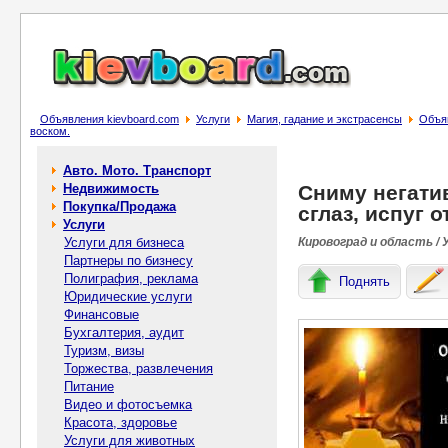
Объявления kievboard.com
Услуги
Магия, гадание и экстрасенсы
Объяв
воском.
Авто. Мото. Транспорт
Недвижимость
Сниму негати
Покупка/Продажа
сглаз, испуг 
Услуги
Услуги для бизнеса
Кировоград и область / 
Партнеры по бизнесу
Полиграфия, реклама
Поднять
Юридические услуги
Финансовые
Бухгалтерия, аудит
Туризм, визы
Торжества, развлечения
Питание
Видео и фотосъемка
Красота, здоровье
Услуги для животных