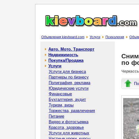
Объявления kievboard.com
Услуги
Психология
Объяв
Авто. Мото. Транспорт
Недвижимость
Сним
Покупка/Продажа
по фо
Услуги
Услуги для бизнеса
Черкассы
Партнеры по бизнесу
Полиграфия, реклама
По
Юридические услуги
Финансовые
Бухгалтерия, аудит
Туризм, визы
Торжества, развлечения
Питание
Видео и фотосъемка
Красота, здоровье
Услуги для животных
Частные уроки, курсы