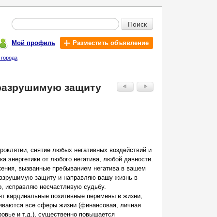
Поиск
Мой профиль
Разместить объявление
 города
разрушимую защиту
проклятии, снятие любых негативных воздействий и
ка энергетики от любого негатива, любой давности.
жения, вызванные пребыванием негатива в вашем
азрушимую защиту и направляю вашу жизнь в
о, исправляю несчастливую судьбу.
ят кардинальные позитивные перемены в жизни,
иваются все сферы жизни (финансовая, личная
ровье и т.д.), существенно повышается