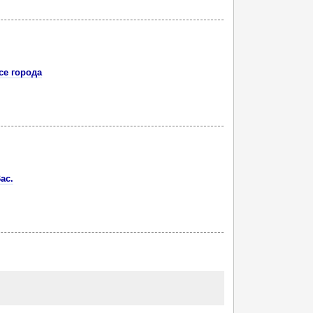
е города
ас.