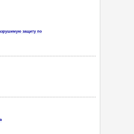
азрушимую защиту по
а