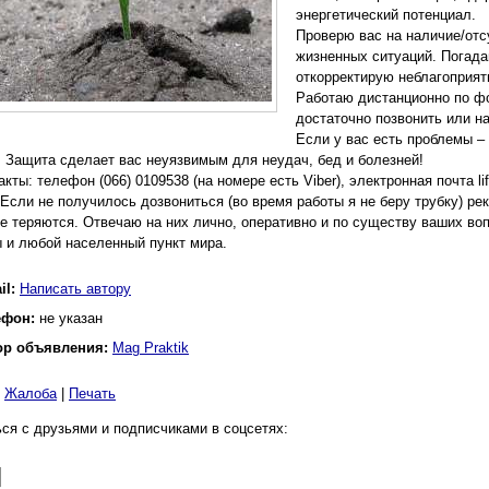
энергетический потенциал.
Проверю вас на наличие/отс
жизненных ситуаций. Погада
откорректирую неблагоприят
Работаю дистанционно по фо
достаточно позвонить или на
Если у вас есть проблемы –
! Защита сделает вас неуязвимым для неудач, бед и болезней!
кты: телефон (066) 0109538 (на номере есть Viber), электронная почта lif
сли не получилось дозвониться (во время работы я не беру трубку) ре
е теряются. Отвечаю на них лично, оперативно и по существу ваших во
 и любой населенный пункт мира.
il:
Написать автору
ефон:
не указан
ор объявления:
Mag Praktik
|
Жалоба
|
Печать
ся с друзьями и подписчиками в соцсетях: