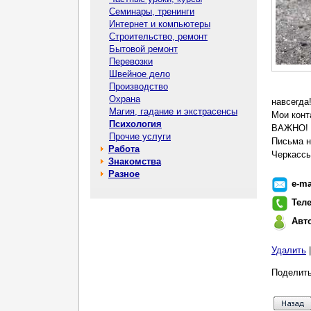
Семинары, тренинги
Интернет и компьютеры
Строительство, ремонт
Бытовой ремонт
Перевозки
Швейное дело
Производство
Охрана
навсегда
Магия, гадание и экстрасенсы
Мои конта
Психология
ВАЖНО! Е
Прочие услуги
Письма н
Работа
Черкассы
Знакомства
Разное
e-ma
Тел
Авт
Удалить
Поделить