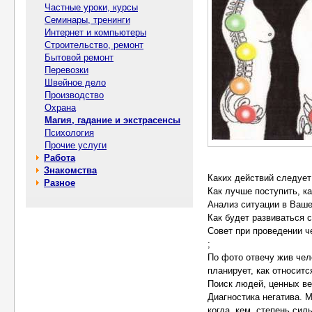
Частные уроки, курсы
Семинары, тренинги
Интернет и компьютеры
Строительство, ремонт
Бытовой ремонт
Перевозки
Швейное дело
Производство
Охрана
Магия, гадание и экстрасенсы
Психология
Прочие услуги
Работа
Знакомства
Каких действий следует
Разное
Как лучше поступить, к
Анализ ситуации в Ваш
Как будет развиваться 
Совет при проведении че
;
По фото отвечу жив чело
планирует, как относитс
Поиск людей, ценных ве
Диагностика негатива. 
когда, кем, степень сил