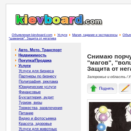
Объявления kievboard.com
Услуги
Магия, гадание и экстрасенсы
Объяв
"шаманов". Защита от негатива
Авто. Мото. Транспорт
Недвижимость
Снимаю порчу,
Покупка/Продажа
"магов", "во
Услуги
Защита от нег
Услуги для бизнеса
Партнеры по бизнесу
Запорожье и область / 
Полиграфия, реклама
Юридические услуги
Поднять
Финансовые
Бухгалтерия, аудит
Туризм, визы
Торжества, развлечения
Питание
Видео и фотосъемка
Красота, здоровье
Услуги для животных