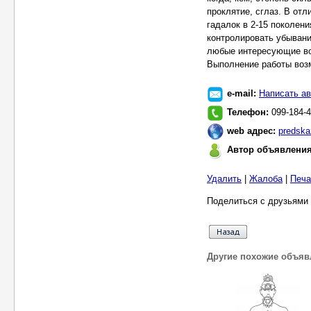
проклятие, сглаз. В отл
гадалок в 2-15 поколени
контролировать убывани
любые интересующие в
Выполнение работы воз
e-mail:
Написать ав
Телефон:
099-184-4
web адрес:
predska
Автор объявлени
Удалить
|
Жалоба
|
Печа
Поделиться с друзьями 
Другие похожие объяв