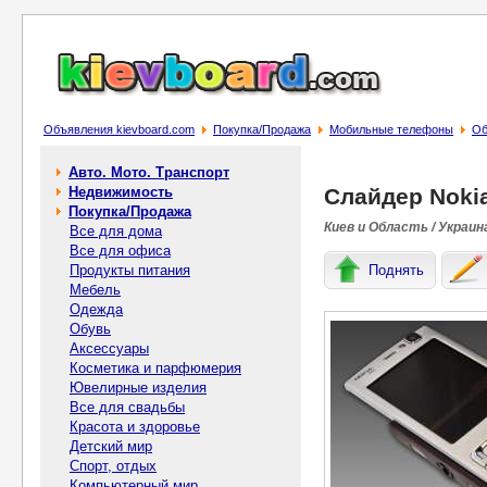
Объявления kievboard.com
Покупка/Продажа
Мобильные телефоны
Об
Авто. Мото. Транспорт
Недвижимость
Слайдер Nokia
Покупка/Продажа
Киев и Область / Украин
Все для дома
Все для офиса
Продукты питания
Поднять
Мебель
Одежда
Обувь
Аксессуары
Косметика и парфюмерия
Ювелирные изделия
Все для свадьбы
Красота и здоровье
Детский мир
Спорт, отдых
Компьютерный мир