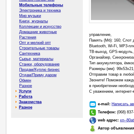
Мобильные телефоны
Электроника и техника
Мир музыки
Книги, журналы
Коллекции и искусство
Домашние животные
управление,
Растения
Память (Мб): 160; Слот 
Опт и мелкий опт
Bluetooth, Wi-Fi, MP3-п
Строительные товары
ТВ-выход, GPS-модуль,
Сантехника
Органайзер, Синхрониза
Сырье, материалы
Тип аккумулятора, ёмкос
Станки, оборудование
Размеры (мм): 99x53x21; 
Продам/Куплю бизнес
Отправим товар в любой
Отдам/Приму даром
Звоните! Поможем кажд
Обмен
Разное
в приобретении необход
Услуги
С уважением, интернет-
Работа
Знакомства
e-mail:
Написать ав
Разное
Телефон:
(068) 837
web адрес:
xn--80a
Автор объявлени