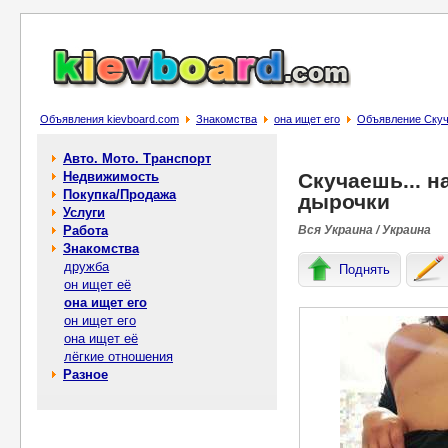
Объявления kievboard.com
Знакомства
она ищет его
Объявление Скуч
Авто. Мото. Транспорт
Недвижимость
Скучаешь... н
Покупка/Продажа
дырочки
Услуги
Работа
Вся Украина / Украина
Знакомства
дружба
Поднять
он ищет её
она ищет его
он ищет его
она ищет её
лёгкие отношения
Разное