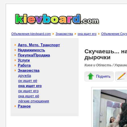
Объявления kievboard.com
Знакомства
она ищет его
Объявление Скуч
Авто. Мото. Транспорт
Недвижимость
Скучаешь... н
Покупка/Продажа
дырочки
Услуги
Работа
Киев и Область / Украин
Знакомства
дружба
Поднять
он ищет её
она ищет его
он ищет его
она ищет её
лёгкие отношения
Разное