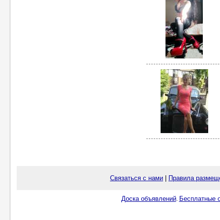
Связаться с нами
|
Правила размещ
Доска объявлений
Бесплатные о
.