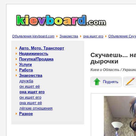
Объявления kievboard.com
Знакомства
она ищет его
Объявление Скуч
Авто. Мото. Транспорт
Недвижимость
Скучаешь... н
Покупка/Продажа
дырочки
Услуги
Работа
Киев и Область / Украин
Знакомства
дружба
Поднять
он ищет её
она ищет его
он ищет его
она ищет её
лёгкие отношения
Разное