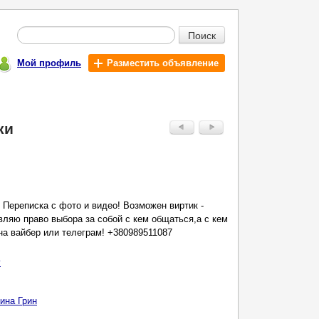
Поиск
Мой профиль
Разместить объявление
ки
Переписка с фото и видео! Возможен виртик -
вляю право выбора за собой с кем общаться,а с кем
 на вайбер или телеграм! +380989511087
у
ина Грин