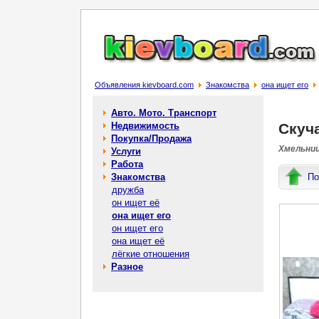
Объявления kievboard.com
Знакомства
она ищет его
Авто. Мото. Транспорт
Недвижимость
Скуч
Покупка/Продажа
Хмельниц
Услуги
Работа
Знакомства
По
дружба
он ищет её
она ищет его
он ищет его
она ищет её
лёгкие отношения
Разное