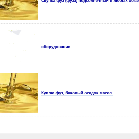
Скупка фуз (фуза) подсолнечный в любых объ
оборудование
Куплю фуз, баковый осадок масел.