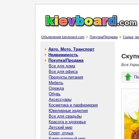
Объявления kievboard.com
Покупка/Продажа
Сырье, м
Авто. Мото. Транспорт
Недвижимость
Скуп
Покупка/Продажа
Вся Украи
Все для дома
Все для офиса
Продукты питания
По
Мебель
Одежда
Обувь
Аксессуары
Косметика и парфюмерия
Ювелирные изделия
Все для свадьбы
Красота и здоровье
Детский мир
Спорт, отдых
Компьютерный мир