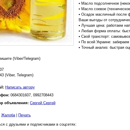
• Масло подсолнечное (неко
• Масло соевое (техническое
• Осадок масличный после 
Ваши выгоды от сотрудниче
• Лучшая цена: работаем на
• Любая форма оплаты: быст
• Свой транспорт: самовывоз
• По всей Украине: забираем
• Точный анализ: быстрая оц
ишите (Viber/Telegram)
07
3 (Viber, Telegram)
il:
Написать автору
ефон:
0684301607, 0992708443
ор объявления:
Сергей Сергей
|
Жалоба
|
Печать
ся с друзьями и подписчиками в соцсетях: