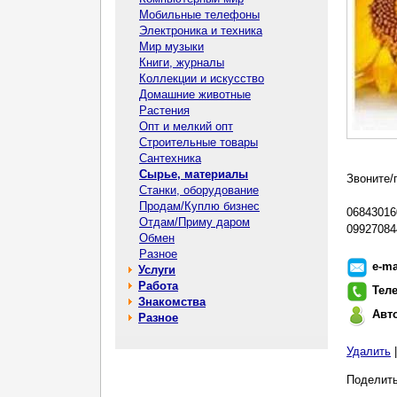
Мобильные телефоны
Электроника и техника
Мир музыки
Книги, журналы
Коллекции и искусство
Домашние животные
Растения
Опт и мелкий опт
Строительные товары
Сантехника
Сырье, материалы
Звоните/п
Станки, оборудование
Продам/Куплю бизнес
06843016
Отдам/Приму даром
099270844
Обмен
Разное
e-ma
Услуги
Работа
Тел
Знакомства
Авт
Разное
Удалить
Поделить