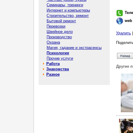
Семинары, тренинги
Интернет и компьютеры
Тел
Строительство, ремонт
web
Бытовой ремонт
Перевозки
Швейное дело
Удалить
Производство
Охрана
Поделить
Магия, гадание и экстрасенсы
Психология
Прочие услуги
Работа
Другие 
Знакомства
Разное