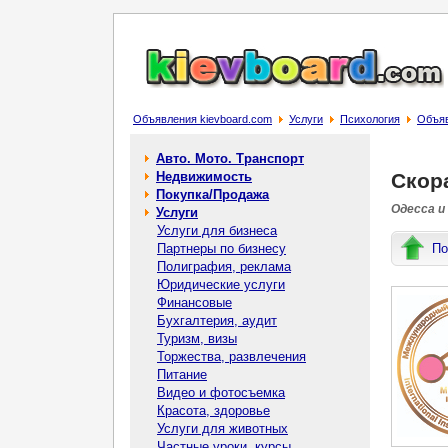
Объявления kievboard.com
Услуги
Психология
Объяв
Авто. Мото. Транспорт
Недвижимость
Скор
Покупка/Продажа
Одесса и
Услуги
Услуги для бизнеса
Партнеры по бизнесу
По
Полиграфия, реклама
Юридические услуги
Финансовые
Бухгалтерия, аудит
Туризм, визы
Торжества, развлечения
Питание
Видео и фотосъемка
Красота, здоровье
Услуги для животных
Частные уроки, курсы