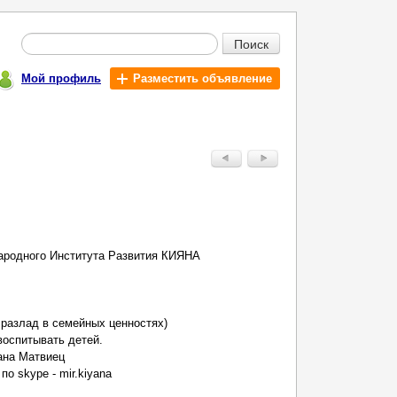
Поиск
Мой профиль
Разместить объявление
ародного Института Развития КИЯНА
,разлад в семейных ценностях)
воспитывать детей.
ана Матвиец
о skype - mir.kiyana