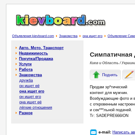
Объявления kievboard.com
Знакомства
она ищет его
Объявление Сим
Авто. Мото. Транспорт
Недвижимость
Симпатичная 
Покупка/Продажа
Киев и Область / Украин
Услуги
Работа
Знакомства
Поднять
дружба
он ищет её
Продам эр*тический
она ищет его
контент для мужчин.
он ищет его
Возбуждающие фото и 
она ищет её
с откровенным настрое
лёгкие отношения
и сек***льной подачей.
Разное
Тг: SADEPRE666ION
e-mail:
Написать ав