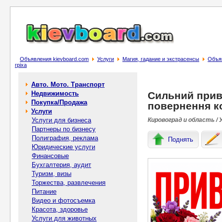
Объявления kievboard.com
Услуги
Магия, гадание и экстрасенсы
Объяв
гріха
Авто. Мото. Транспорт
Недвижимость
Сильний прив
Покупка/Продажа
повернення ко
Услуги
Услуги для бизнеса
Кировоград и область / 
Партнеры по бизнесу
Полиграфия, реклама
Поднять
Юридические услуги
Финансовые
Бухгалтерия, аудит
Туризм, визы
Торжества, развлечения
Питание
Видео и фотосъемка
Красота, здоровье
Услуги для животных