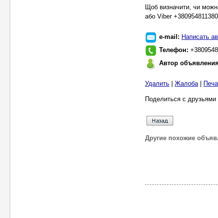
Щоб визначити, чи можн
або Viber +380954811380
e-mail:
Написать ав
Телефон:
+3809548
Автор объявлени
Удалить
|
Жалоба
|
Печа
Поделиться с друзьями 
Другие похожие объяв