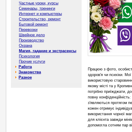
Частные уроки, курсы
Семинары, тренинги
Интернет и компьютеры
Строительство, ремонт
Бытовой ремонт
Перевозки
Швейное дело
Производство
Охрана
Магия, гадание и экстрасенсы
Психология
Прочие услуги
Работа
Працюю з фото, особист
Знакомства
здоров'я чи психіки. Мо
Разное
використовую старовинні
якому місті та у Кропи
потрібно приїжджати, д
повну конфіденційність:
з'являються протягом пе
кожен отримує індивідуа
використання чорної маг
для клієнта завжди мінім
допомогла сотням пар в