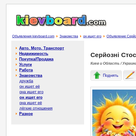
Объявления kievboard.com
Знакомства
он ищет его
Объявление Серйоз
Авто. Мото. Транспорт
Недвижимость
Серйозні Стос
Покупка/Продажа
Киев и Область / Украин
Услуги
Работа
Знакомства
Поднять
дружба
он ищет её
она ищет его
он ищет его
она ищет её
лёгкие отношения
Разное