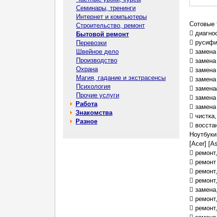
Семинары, тренинги
Интернет и компьютеры
Сотовые 
Строительство, ремонт
 диагно
Бытовой ремонт
 русифи
Перевозки
Швейное дело
 замена
Производство
 замена
Охрана
 замен
Магия, гадание и экстрасенсы
 замена
Психология
 замена
Прочие услуги
 замена
Работа
 замена
Знакомства
 чистка
Разное
 восста
Ноутбуки
[Acer] [A
 ремонт
 ремонт
 ремонт
 ремонт
 замена
 ремонт
 ремонт