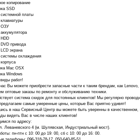
ное копирование
вка SSD
 системной платы
 клавиатуры
 ОЗУ
 аккумулятора
а HDD
 DVD привода
 LCD экрана
 системы охлаждения
 корпуса
вка Мас ОSX
вка Windows
 виды работ!
 нас Вы можете приобрести запасные части к таким брендам, как Lenovo,
м оптовые заказы по ремонту и обслуживанию техники.
йствует система скидок для постоянных клиентов! Мы регулярно провод
предлагаем самые умеренные цены, которые Вас приятно удивят!
ись в наш Сервисный Центр вы можете быть уверенны в качественном,
ды видеть Вас в числе наших клиентов!
имся по адресу:
 ул. Леваневского 4 (м. Шулявская, Индустриальный мост).
оты: пн-птн с 10: 00 до 19: 00, сб с 10: 00 до 16: 00.
ые телефоны: 096-318-78-17, 050-640-85-51.