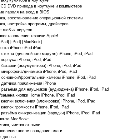
 аккумулятора в ноутбуке
 CD DVD привода в ноутбуке и компьютере
ие пароля на вход в BIOS
вка, восстановление операционной системы
вка, настройка программ, драйверов
е любых вирусов
восстановление техники Apple!
[iPad] [iPod] [MacBook]
онта iPhone iPod iPad:
 стекла (дисплейного модуля) iPhone, iPod, iPad
корпуса iPhone, iPod, iPad
 батареи (аккумулятора) iPhone, iPod, iPad
 микрофона/динамика iPhone, iPod, iPad
 основной/фронтальной камеры iPhone, iPod, iPad
 датчика приближения iPhone
 разъёма для наушников (аудиоджека) iPhone, iPod, iPad
/замена кнопки Home iPhone, iPod, iPad
 кнопки включения (блокировки) iPhone, iPod, iPad
кнопок громкости iPhone, iPod, iPad
 разъёма синхронизации (зарядки) iPhone, iPod, iPad
монта MacBook:
стика, чистка от пыли
новление после попадание влаги
с данных