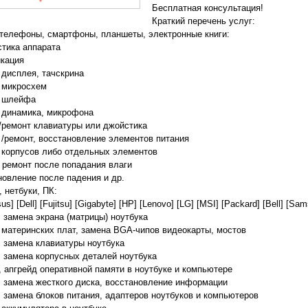
Бесплатная консультация!
Краткий перечень услуг:
телефоны, смартфоны, планшеты, электронные книги:
стика аппарата
кация
 дисплея, тачскрина
 микросхем
а шлейфа
 динамика, микрофона
/ремонт клавиатуры или джойстика
 /ремонт, восстановление элементов питания
 корпусов либо отдельных элементов
, ремонт после попадания влаги
новление после падения и др.
, нетбуки, ПК:
sus] [Dell] [Fujitsu] [Gigabyte] [HP] [Lenovo] [LG] [MSI] [Packard] [Bell] [Sa
, замена экрана (матрицы) ноутбука
 материнских плат, замена BGA-чипов видеокарты, мостов
, замена клавиатуры ноутбука
, замена корпусных деталей ноутбука
, апгрейд оперативной памяти в ноутбуке и компьютере
, замена жесткого диска, восстановление информации
, замена блоков питания, адаптеров ноутбуков и компьютеров