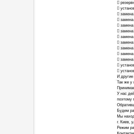
 резерв
 устано
 замена
 замена
 замена
 замена
 замен
 замена
 замена
 замена
 замена
 устано
 устано
И другие
Так же у
Принимае
У нас де
поэтому 
Обративш
Будем ра
Мы наход
г. Киев,
Режим раб
Контактн