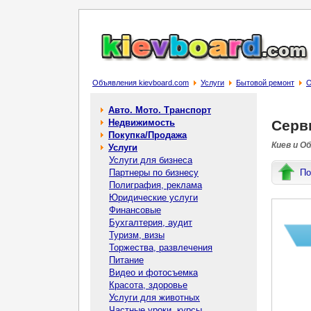
Объявления kievboard.com
Услуги
Бытовой ремонт
О
Авто. Мото. Транспорт
Недвижимость
Серв
Покупка/Продажа
Киев и О
Услуги
Услуги для бизнеса
Партнеры по бизнесу
По
Полиграфия, реклама
Юридические услуги
Финансовые
Бухгалтерия, аудит
Туризм, визы
Торжества, развлечения
Питание
Видео и фотосъемка
Красота, здоровье
Услуги для животных
Частные уроки, курсы