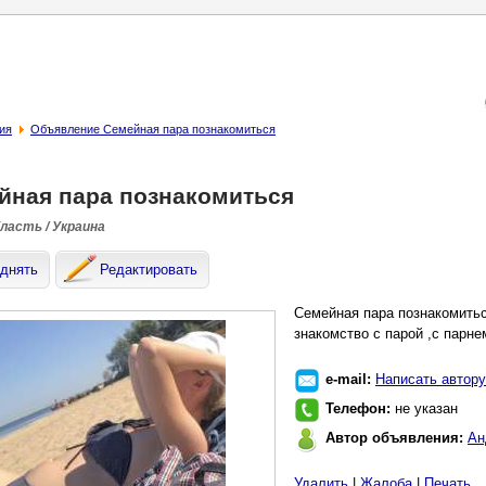
ия
Объявление Семейная пара познакомиться
йная пара познакомиться
бласть / Украина
днять
Редактировать
Семейная пара познакомитьс
знакомство с парой ,с парне
e-mail:
Написать автору
Телефон:
не указан
Автор объявления:
Ан
Удалить
|
Жалоба
|
Печать