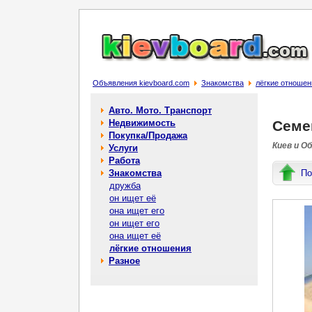
Объявления kievboard.com
Знакомства
лёгкие отношен
Авто. Мото. Транспорт
Недвижимость
Семе
Покупка/Продажа
Киев и О
Услуги
Работа
Знакомства
По
дружба
он ищет её
она ищет его
он ищет его
она ищет её
лёгкие отношения
Разное