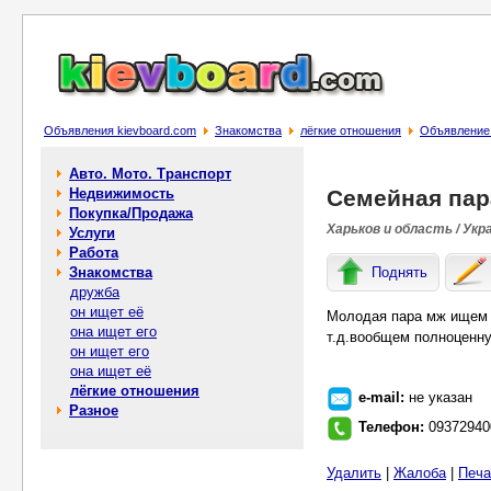
Объявления kievboard.com
Знакомства
лёгкие отношения
Объявление
Авто. Мото. Транспорт
Недвижимость
Семейная пар
Покупка/Продажа
Харьков и область / Укр
Услуги
Работа
Знакомства
Поднять
дружба
он ищет её
Молодая пара мж ищем д
она ищет его
т.д.вообщем полноценн
он ищет его
она ищет её
лёгкие отношения
e-mail:
не указан
Разное
Телефон:
09372940
Удалить
|
Жалоба
|
Печа