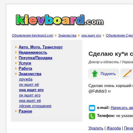
Объявления kievboard.com
Знакомства
она ищет его
Объявление Сдел
Авто. Мото. Транспорт
Недвижимость
Сделаю ку*и 
Покупка/Продажа
Днепр и область / Украи
Услуги
Работа
Знакомства
Поднять
дружба
он ищет её
Сделаю очень хороший 
она ищет его
@Fdfdfdr3 тг
он ищет его
она ищет её
лёгкие отношения
e-mail:
Написать ав
Разное
Телефон:
не указа
Удалить
|
Жалоба
|
Печа