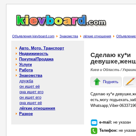
Объявления kievboard.com
Знакомства
лёгкие отношения
Объявление 
Авто. Мото. Транспорт
Недвижимость
Сделаю ку*и
Покупка/Продажа
девушке,женщ
Услуги
Работа
Киев и Область / Украин
Знакомства
дружба
Поднять
он ищет её
она ищет его
Сделаю ку*и девушке,ж
он ищет его
есть,могу подьехать,за
она ищет её
Whatsapp,Viber-0633719
лёгкие отношения
Разное
e-mail:
не указан
Телефон:
не указа