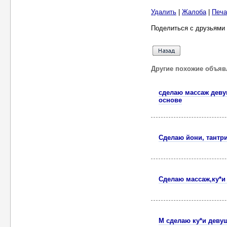
Удалить
|
Жалоба
|
Печа
Поделиться с друзьями 
Другие похожие объяв
сделаю массаж деву
основе
Сделаю йони, тантр
Сделаю массаж,ку*и 
М сделаю ку*и деву