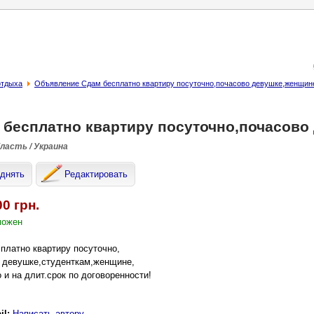
отдыха
Объявление Сдам бесплатно квартиру посуточно,почасово девушке,женщин
 бесплатно квартиру посуточно,почасово
бласть / Украина
днять
Редактировать
00 грн.
можен
платно квартиру посуточно,
 девушке,студенткам,женщине,
 и на длит.срок по договоренности!
il:
Написать автору