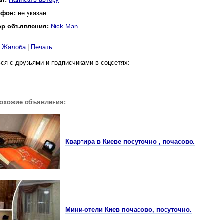
ефон:
не указан
ор объявления:
Nick Man
|
Жалоба
|
Печать
ся с друзьями и подписчиками в соцсетях:
похожие объявления:
Квартира в Киеве посуточно , почасово.
Мини-отели Киев почасово, посуточно.