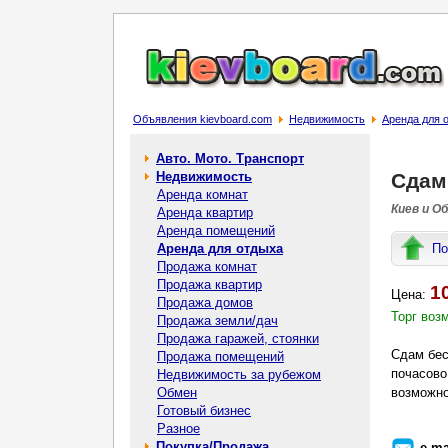
Объявления kievboard.com
Недвижимость
Аренда для 
Авто. Мото. Транспорт
Недвижимость
Сдам
Аренда комнат
Киев и О
Аренда квартир
Аренда помещений
Аренда для отдыха
По
Продажа комнат
Продажа квартир
1
Цена:
Продажа домов
Торг воз
Продажа земли/дач
Продажа гаражей, стоянки
Сдам бес
Продажа помещений
почасово
Недвижимость за рубежом
Обмен
возможно
Готовый бизнес
Разное
Покупка/Продажа
e-ma