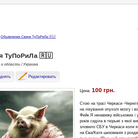
Объявление Свиня ТуПоРиЛа 🇷🇺
я ТуПоРиЛа 🇷🇺
 и область / Украина
днять
Редактировать
100 грн.
Цена:
Стою на трасі Черкаси -Черніг
на лікування опухолі мозгу і в
Фейк.Я ненавижу військових і у
років сиділа в тюрьмі з якої 
зловило СБУ в Черкаси коли я б
на Єва/Катя шизоманія з роздв