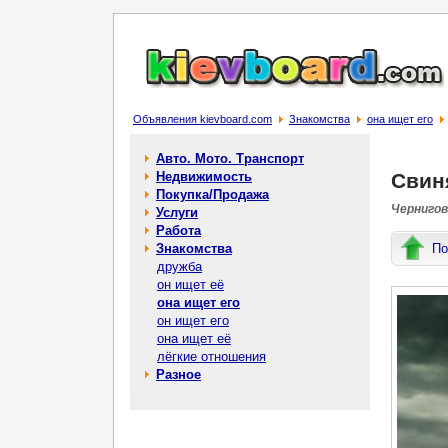
Объявления kievboard.com
Знакомства
она ищет его
Авто. Мото. Транспорт
Недвижимость
Свин
Покупка/Продажа
Чернигов
Услуги
Работа
Знакомства
По
дружба
он ищет её
она ищет его
он ищет его
она ищет её
лёгкие отношения
Разное