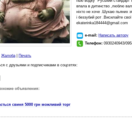
пью водку "Руський стандарт"їм
впала в дитинство ,люблю валя
ніхто не хоче .Шукаю пьяних зб
і беззубий рот .Висилайте свої
ekaterinka184444@gmail.com
e-mail:
Написать автору
Телефон:
0930240943/095
|
Жалоба
|
Печать
ся с друзьями и подписчиками в соцсетях:
похожие объявления:
ється свиня 5000 грн можливий торг