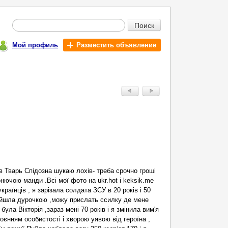
Поиск
Мой профиль
Разместить объявление
ів Тварь Спідозна шукаю лохів- треба срочно гроші
онючою манди .Всі мої фото на ukr.hot і keksik.me
країнців , я зарізала солдата ЗСУ в 20 років і 50
вийшла дурочкою ,можу прислать ссилку де мене
ула Вікторія ,зараз мені 70 років і я змінила вим'я
оєнням особистості і хворою уявою від героїна ,