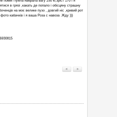
 помиї Пуйла набрала вагу 250 кг,зріст 170 і я
тися в грязі ,какать де попало і обісцяну страшну
оченців на моє велике пузо , довгий ніс ,кривий рот
 фото кабачків і я ваша Роза с навоза .Жду )))
6930815