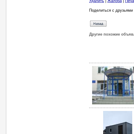
Удалить
|
Жалоба
|
Печа
Поделиться с друзьями 
Другие похожие объяв