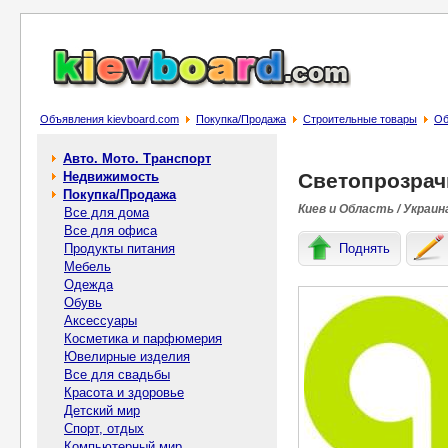
Объявления kievboard.com
Покупка/Продажа
Строительные товары
Об
Авто. Мото. Транспорт
Недвижимость
Светопрозрач
Покупка/Продажа
Киев и Область / Украин
Все для дома
Все для офиса
Продукты питания
Поднять
Мебель
Одежда
Обувь
Аксессуары
Косметика и парфюмерия
Ювелирные изделия
Все для свадьбы
Красота и здоровье
Детский мир
Спорт, отдых
Компьютерный мир