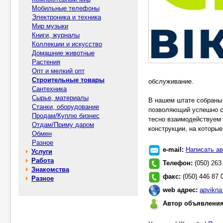
Мобильные телефоны
Электроника и техника
Мир музыки
Книги, журналы
Коллекции и искусство
Домашние животные
Растения
Опт и мелкий опт
Строительные товары
обслуживание.
Сантехника
Сырье, материалы
В нашем штате собраны 
Станки, оборудование
позволяющий успешно с
Продам/Куплю бизнес
тесно взаимодействуем 
Отдам/Приму даром
конструкции, на которы
Обмен
Разное
e-mail:
Написать ав
Услуги
Работа
Телефон:
(050) 263
Знакомства
факс:
(050) 446 87 
Разное
web адрес:
apvikna
Автор объявлени