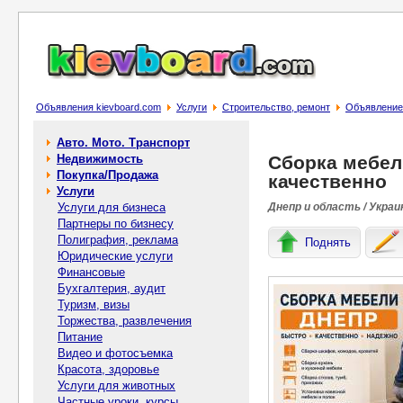
Объявления kievboard.com
Услуги
Строительство, ремонт
Объявление 
Авто. Мото. Транспорт
Недвижимость
Сбopка мебел
Покупка/Продажа
качественно
Услуги
Услуги для бизнеса
Днепр и область / Украи
Партнеры по бизнесу
Полиграфия, реклама
Поднять
Юридические услуги
Финансовые
Бухгалтерия, аудит
Туризм, визы
Торжества, развлечения
Питание
Видео и фотосъемка
Красота, здоровье
Услуги для животных
Частные уроки, курсы