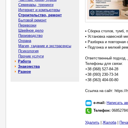
Семинары, тренинги
Интернет и компьютеры
Строительство, ремонт
Бытовой ремонт
Перевозки
Швейное дело
• Сборка столов, тумб, 
Производство
• Установка навесной м
Охрана
• Разборка и повторная
Магия, гадание и экстрасенсы
• Подгонка и мелкий ре
Психология
Прочие услуги
Ответственный подход, 
Работа
Телефоны для связи:
Знакомства
+38 (068) 527-84-28
Разное
+38 (093) 230-73-34
+38 (063) 404-00-80
Ссылка на сайт: https://tv
e-mail:
Написать ав
Телефон:
06852784
Удалить
|
Жалоба
|
Печа